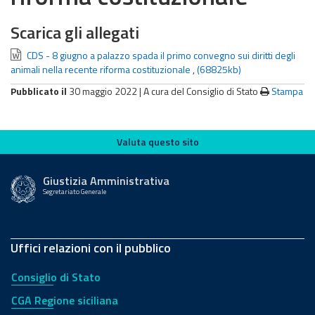
Scarica gli allegati
CDS - 8 giugno a palazzo spada il primo convegno sui diritti degli
animali nella recente riforma costituzionale
,
(68825kb)
Pubblicato il
30 maggio 2022 |
A cura del Consiglio di Stato
Stampa
Valuta questo sito
Valuta questo sito
Giustizia Amministrativa
Segretariato Generale
Uffici relazioni con il pubblico
Consiglio di Stato
CGA Regione siciliana