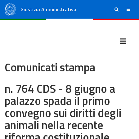
Giustizia Amministrativa
ricerca
menu
Consiglio di Stato
Tribunali Amministrativi Regionali
Comunicati stampa
n. 764 CDS - 8 giugno a
palazzo spada il primo
convegno sui diritti degli
animali nella recente
riforma costituzionale