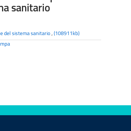
ma sanitario
le del sistema sanitario
,
(108911kb)
ampa