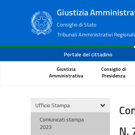
Giustizia Amministra
Consiglio di Stato
Tribunali Amministrativi Regionali
Portale del cittadino
Giustizia
Consiglio di
Amministrativa
Presidenza
Ufficio Stampa
Com
Comunicati stampa
N. 
2023