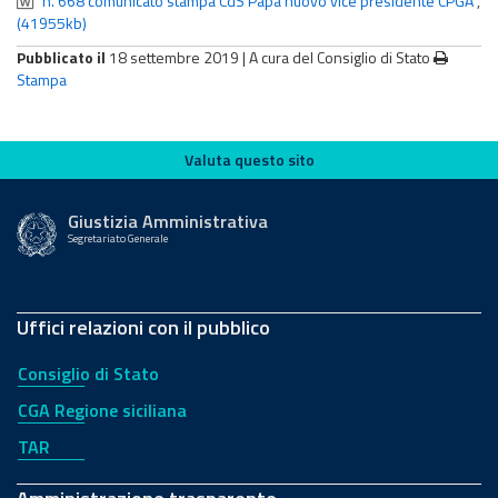
n. 668 comunicato stampa CdS Papa nuovo vice presidente CPGA
,
(41955kb)
Pubblicato il
18 settembre 2019 |
A cura del Consiglio di Stato
Stampa
Valuta questo sito
Valuta questo sito
Giustizia Amministrativa
Segretariato Generale
Uffici relazioni con il pubblico
Consiglio di Stato
CGA Regione siciliana
TAR