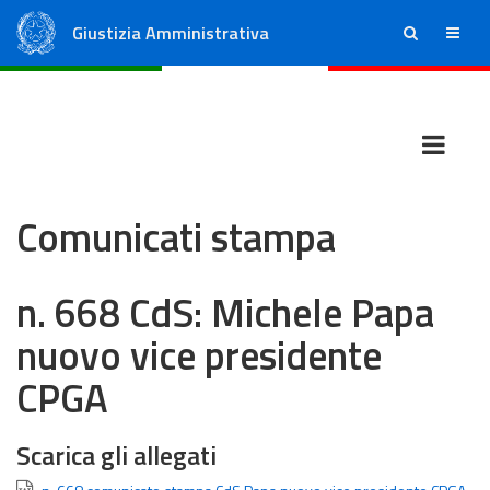
Giustizia Amministrativa
ricerca
menu
Consiglio di Stato
Tribunali Amministrativi Regionali
Comunicati stampa
n. 668 CdS: Michele Papa
nuovo vice presidente
CPGA
Scarica gli allegati