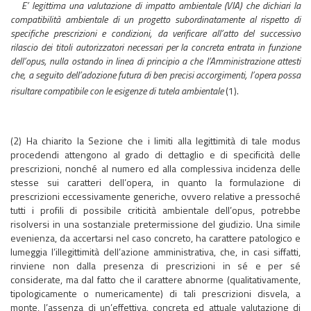
E’ legittima una valutazione di impatto ambientale (VIA) che dichiari la
compatibilità ambientale di un progetto subordinatamente al rispetto di
specifiche prescrizioni e condizioni, da verificare all’atto del successivo
rilascio dei titoli autorizzatori necessari per la concreta entrata in funzione
dell’opus, nulla ostando in linea di principio a che l’Amministrazione attesti
che, a seguito dell’adozione futura di ben precisi accorgimenti, l’opera possa
risultare compatibile con le esigenze di tutela ambientale
(1).
(2) Ha chiarito la Sezione che i limiti alla legittimità di tale modus
procedendi attengono al grado di dettaglio e di specificità delle
prescrizioni, nonché al numero ed alla complessiva incidenza delle
stesse sui caratteri dell’opera, in quanto la formulazione di
prescrizioni eccessivamente generiche, ovvero relative a pressoché
tutti i profili di possibile criticità ambientale dell’opus, potrebbe
risolversi in una sostanziale pretermissione del giudizio. Una simile
evenienza, da accertarsi nel caso concreto, ha carattere patologico e
lumeggia l’illegittimità dell’azione amministrativa, che, in casi siffatti,
rinviene non dalla presenza di prescrizioni in sé e per sé
considerate, ma dal fatto che il carattere abnorme (qualitativamente,
tipologicamente o numericamente) di tali prescrizioni disvela, a
monte, l’assenza di un’effettiva, concreta ed attuale valutazione di