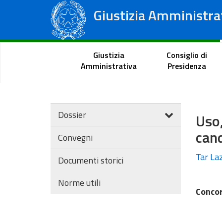
Giustizia Amministra
Consiglio di Stato
Tribunali Amministrativi Regionali
Portale del cittadino
Giustizia
Consiglio di
Amministrativa
Presidenza
Dossier
Uso,
can
Convegni
Tar Laz
Documenti storici
Norme utili
Concor