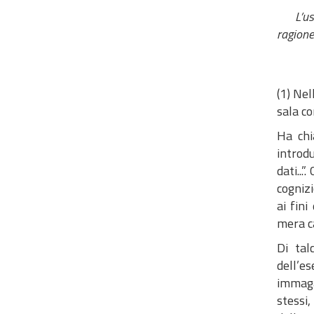
L’uso d
ragione
(1) Nel
sala co
Ha chi
introd
dati...
cogniz
ai fin
mera c
Di tal
dell’e
immagaz
stessi,