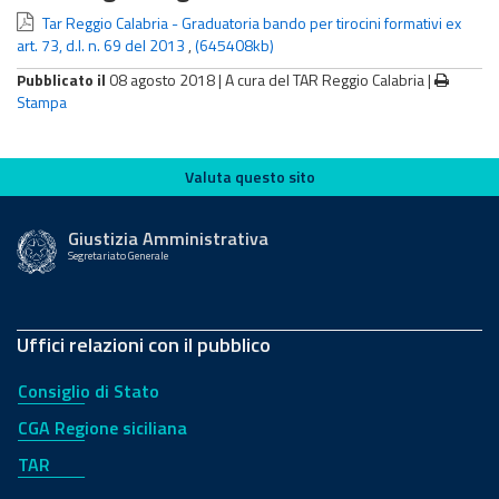
Tar Reggio Calabria - Graduatoria bando per tirocini formativi ex
art. 73, d.l. n. 69 del 2013
,
(645408kb)
Pubblicato il
08 agosto 2018 |
A cura del TAR Reggio Calabria
|
Stampa
Valuta questo sito
Valuta questo sito
Giustizia Amministrativa
Segretariato Generale
Uffici relazioni con il pubblico
Consiglio di Stato
CGA Regione siciliana
TAR