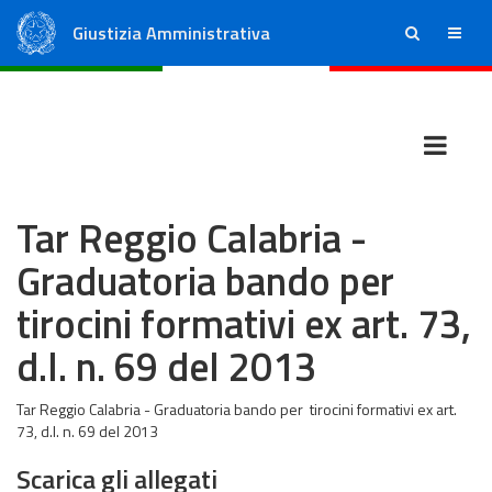
Giustizia Amministrativa
ricerca
menu
Consiglio di Stato
Tribunali Amministrativi Regionali
Tar Reggio Calabria -
Graduatoria bando per
tirocini formativi ex art. 73,
d.l. n. 69 del 2013
Tar Reggio Calabria - Graduatoria bando per tirocini formativi ex art.
73, d.l. n. 69 del 2013
Scarica gli allegati