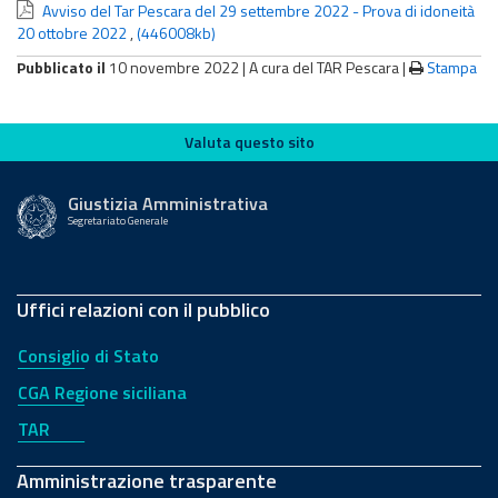
Avviso del Tar Pescara del 29 settembre 2022 - Prova di idoneità
20 ottobre 2022
,
(446008kb)
Pubblicato il
10 novembre 2022 |
A cura del TAR Pescara
|
Stampa
Valuta questo sito
Valuta questo sito
Giustizia Amministrativa
Segretariato Generale
Uffici relazioni con il pubblico
Consiglio di Stato
CGA Regione siciliana
TAR
Amministrazione trasparente