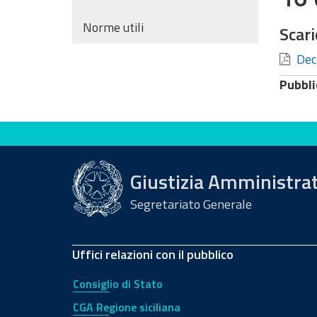
Norme utili
Scari
Decr
Pubbli
Valuta questo sito
Giustizia Amministra
Segretariato Generale
Uffici relazioni con il pubblico
Consiglio di Stato
CGA Regione siciliana