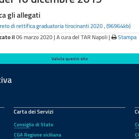
ca gli allegati
eto di rettifica graduatoria tirocinanti 2020
,
(96964kb)
cato il
06 marzo 2020 |
A cura del TAR Napoli
|
Stampa
Valuta questo sito
tiva
Carta dei Servizi
C
Consiglio di Stato
C
CGA Regione siciliana
C