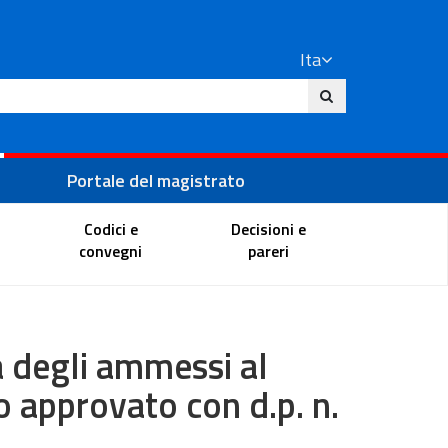
Ita
ito
Portale del magistrato
Codici e
Decisioni e
convegni
pareri
a degli ammessi al
o approvato con d.p. n.