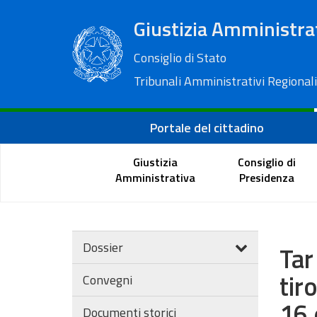
Giustizia Amministra
Consiglio di Stato
Tribunali Amministrativi Regionali
Portale del cittadino
Giustizia
Consiglio di
Amministrativa
Presidenza
Dossier
Tar
tir
Convegni
16 
Documenti storici