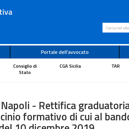
tiva
Cerca nel s
Portale dell'avvocato
Consiglio di
CGA Sicilia
TAR
Stato
 Napoli - Rettifica graduatori
ocinio formativo di cui al band
del 10 dicembre 2019