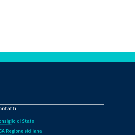
ontatti
onsiglio di Stato
GA Regione siciliana