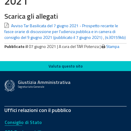
2021
Scarica gli allegati
Avviso Tar Basilicata del 7 giugno 2021 - Prospetto recante le
fasce orarie di discussione per l’udienza pubblica e in camera di
consiglio del 9 giugno 2021 (pubblicato il 7 giugno 2021)
,
(430159kb)
Pubblicato il
07 giugno 2021 |
A cura del TAR Potenza
|
Stampa
Valuta questo sito
Valuta questo sito
Giustizia Amministrativa
Segretariato Generale
Uffici relazioni con il pubblico
Consiglio di Stato