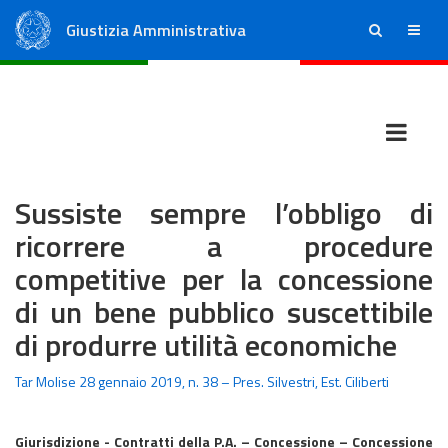
Giustizia Amministrativa
ricerca
menu
Consiglio di Stato
Tribunali Amministrativi Regionali
Sussiste sempre l’obbligo di
ricorrere a procedure
competitive per la concessione
di un bene pubblico suscettibile
di produrre utilità economiche
Tar Molise 28 gennaio 2019, n. 38 – Pres. Silvestri, Est. Ciliberti
Giurisdizione - Contratti della P.A. – Concessione – Concessione