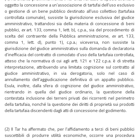
oggetto la concessione a un’associazione di tartufai dell’uso esclusivo
o gestione di un bene pubblico destinato all'uso collettivo (tartufaia
controllata comunale), sussiste la giurisdizione esclusiva del giudice
amministrativo, trattandosi sia della materia di concessione di beni
pubblici,
ex
art. 133, comma 1, lett. b), c.p.a., sia del procedimento di
scelta del contraente della Pubblica amministrazione,
ex
art. 133,
comma 1, lett. d), punto 1), c.p.a.; viceversa, non sussiste la
giurisdizione del giudice amministrativo sulla domanda di declaratoria
d’inefficacia del contratto di comodato d’uso della tartufaia controllata,
atteso che la normativa di cui agli artt. 121 e 122 c.p.a. è di stretta
interpretazione, attribuendo una limitata cognizione sul contratto al
giudice amministrativo, in via derogatoria, solo nel caso di
annullamento dell’aggiudicazione definitiva di un appalto pubblico.
Esula, inoltre, dalla sfera di cognizione del giudice amministrativo,
rientrando in quella del giudice ordinario, la questione della
contestata inclusione dei terreni privati dei ricorrenti nel perimetro
della tartufaia, nonché la questione dei diritti di proprietà sui prodotti
della tartufaia discendenti dagli atti di concessione del godimento.
(2) Il Tar ha affermato che, per l'affidamento a terzi di beni pubblici
suscettibili di produrre utilità economiche, occorre una procedura