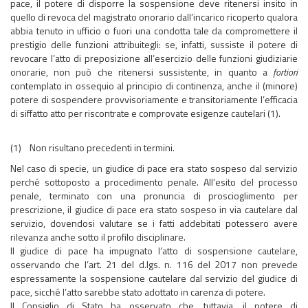
pace, il potere di disporre la sospensione deve ritenersi insito in
quello di revoca del magistrato onorario dall’incarico ricoperto qualora
abbia tenuto in ufficio o fuori una condotta tale da compromettere il
prestigio delle funzioni attribuitegli: se, infatti, sussiste il potere di
revocare l’atto di preposizione all’esercizio delle funzioni giudiziarie
onorarie, non può che ritenersi sussistente, in quanto a
fortiori
contemplato in ossequio al principio di continenza, anche il (minore)
potere di sospendere provvisoriamente e transitoriamente l’efficacia
di siffatto atto per riscontrate e comprovate esigenze cautelari (1).
(1) Non risultano precedenti in termini.
Nel caso di specie, un giudice di pace era stato sospeso dal servizio
perché sottoposto a procedimento penale. All’esito del processo
penale, terminato con una pronuncia di proscioglimento per
prescrizione, il giudice di pace era stato sospeso in via cautelare dal
servizio, dovendosi valutare se i fatti addebitati potessero avere
rilevanza anche sotto il profilo disciplinare.
Il giudice di pace ha impugnato l’atto di sospensione cautelare,
osservando che l’art. 21 del d.lgs. n. 116 del 2017 non prevede
espressamente la sospensione cautelare dal servizio del giudice di
pace, sicché l’atto sarebbe stato adottato in carenza di potere.
Il Consiglio di Stato ha osservato che, tuttavia, il potere di