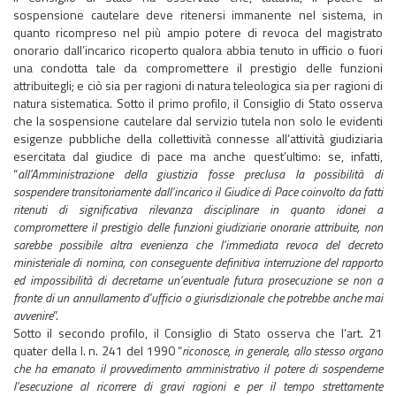
sospensione cautelare deve ritenersi immanente nel sistema, in
quanto ricompreso nel più ampio potere di revoca del magistrato
onorario dall’incarico ricoperto qualora abbia tenuto in ufficio o fuori
una condotta tale da compromettere il prestigio delle funzioni
attribuitegli; e ciò sia per ragioni di natura teleologica sia per ragioni di
natura sistematica. Sotto il primo profilo, il Consiglio di Stato osserva
che la sospensione cautelare dal servizio tutela non solo le evidenti
esigenze pubbliche della collettività connesse all’attività giudiziaria
esercitata dal giudice di pace ma anche quest’ultimo: se, infatti,
“
all’Amministrazione della giustizia fosse preclusa la possibilità di
sospendere transitoriamente dall’incarico il Giudice di Pace coinvolto da fatti
ritenuti di significativa rilevanza disciplinare in quanto idonei a
compromettere il prestigio delle funzioni giudiziarie onorarie attribuite, non
sarebbe possibile altra evenienza che l’immediata revoca del decreto
ministeriale di nomina, con conseguente definitiva interruzione del rapporto
ed impossibilità di decretarne un’eventuale futura prosecuzione se non a
fronte di un annullamento d’ufficio o giurisdizionale che potrebbe anche mai
avvenire
”.
Sotto il secondo profilo, il Consiglio di Stato osserva che l’art. 21
quater della l. n. 241 del 1990 “
riconosce, in generale, allo stesso organo
che ha emanato il provvedimento amministrativo il potere di sospenderne
l’esecuzione al ricorrere di gravi ragioni e per il tempo strettamente