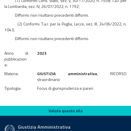
(1) Conformi: Cons. Stato, sez. V, 30/11/2020, n. 7558; T.a.r. per
la Lombardia, sez. IV, 26/07/2022, n. 1792;
Difformi: non risultano precedenti difformi.
(2) Conformi: T.a.r. per la Puglia, Lecce, sez. III, 24/06/2022, n.
1043;
Difformi: non risultano precedenti difformi.
Anno di
2023
pubblicazion
e:
Materia:
GIUSTIZIA amministrativa
, RICORSO
straordinario
Tipologia:
Focus di giurisprudenza e pareri
Valuta questo sito
Valuta questo sito
Giustizia Amministrativa