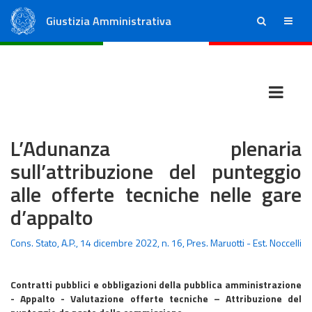
Giustizia Amministrativa
ricerca
menu
Consiglio di Stato
Tribunali Amministrativi Regionali
L’Adunanza plenaria
sull’attribuzione del punteggio
alle offerte tecniche nelle gare
d’appalto
Cons. Stato, A.P., 14 dicembre 2022, n. 16, Pres. Maruotti - Est. Noccelli
Contratti pubblici e obbligazioni della pubblica amministrazione
- Appalto - Valutazione offerte tecniche – Attribuzione del