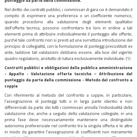
punteggio da parte della commissione.
Nel diritto dei contratti pubblici, i commissari di gara cui è demandato il
compito di esprimere una preferenza o un coefficiente numerico,
quando procedono alla valutazione degli elementi qualitativi
dell’offerta tecnica, possono confrontarsi tra loro in ordine a tali
elementi prima di attribuire individualmente il punteggio alle offerte,
purché tale confronto non si presti ad una surrettizia introduzione del
principio di collegialità, con la formulazione di punteggi precostituiti ex
ante, laddove tali valutazioni debbano essere, alla luce del vigente
quadro regolatorio, anzitutto di natura esclusivamente individuale. (1)
Contratti pubblici e obbligazioni della pubblica amministrazione
- Appalto - Valutazione offerte tecniche – Attribuzione del
punteggio da parte della commissione - Metodo del confronto a
coppie
Con riferimento al metodo del confronto a coppie, in particolare,
l’assegnazione di punteggi tutti o in larga parte identici e non
differenziati da parte dei tutti i commissari annulla l’individualità della
valutazione che, anche a seguito della valutazione collegiale, in una
prima fase deve necessariamente mantenere una distinguibile
autonomia preferenziale nel confronto tra la singola offerta e le altre
in modo da garantire l’assegnazione di coefficienti non meramente