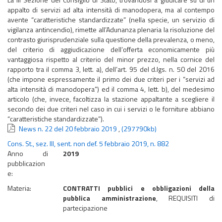
appalto di servizi ad alta intensità di manodopera, ma al contempo
avente “caratteristiche standardizzate” (nella specie, un servizio di
vigilanza antincendio), rimette all’Adunanza plenaria la risoluzione del
contrasto giurisprudenziale sulla questione della prevalenza, o meno,
del criterio di aggiudicazione dell’offerta economicamente più
vantaggiosa rispetto al criterio del minor prezzo, nella cornice del
rapporto tra il comma 3, lett. a), dell’art. 95 del d.lgs. n. 50 del 2016
(che impone espressamente il primo dei due criteri per i “servizi ad
alta intensità di manodopera”) ed il comma 4, lett. b), del medesimo
articolo (che, invece, facoltizza la stazione appaltante a scegliere il
secondo dei due criteri nel caso in cui i servizi o le forniture abbiano
“caratteristiche standardizzate”).
News n. 22 del 20 febbraio 2019
,
(297790kb)
Cons. St., sez. III, sent. non def. 5 febbraio 2019, n. 882
Anno di
2019
pubblicazion
e:
Materia:
CONTRATTI pubblici e obbligazioni della
pubblica amministrazione
, REQUISITI di
partecipazione