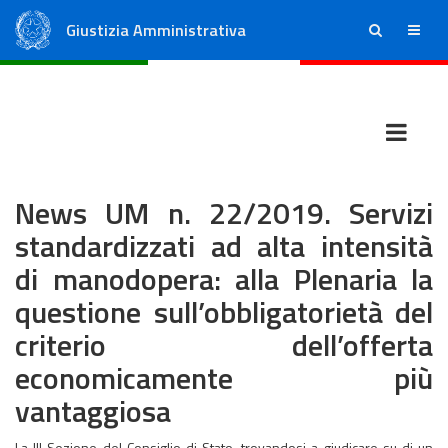
Giustizia Amministrativa
ricerca
menu
Consiglio di Stato
Tribunali Amministrativi Regionali
News UM n. 22/2019. Servizi
standardizzati ad alta intensità
di manodopera: alla Plenaria la
questione sull’obbligatorietà del
criterio dell’offerta
economicamente più
vantaggiosa
La III Sezione del Consiglio di Stato, trovandosi a giudicare su di un