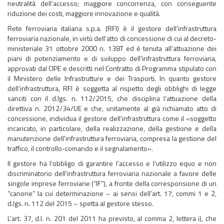
neutralità dell’accesso; maggiore concorrenza, con conseguente
riduzione dei costi, maggiore innovazione e qualità.
Rete ferroviaria italiana s.p.a. (RFI) è il gestore dell’infrastruttura
ferroviaria nazionale, in virtù dell’atto di concessione di cui al decreto-
ministeriale 31 ottobre 2000 n. 138T ed è tenuta all’attuazione dei
piani di potenziamento e di sviluppo dell’infrastruttura ferroviaria,
approvati dal CIPE e descritti nel Contratto di Programma stipulato con
il Ministero delle Infrastrutture e dei Trasporti. In quanto gestore
dell’infrastruttura, RFI è soggetta al rispetto degli obblighi di legge
sanciti con il d.lgs. n. 112/2015, che disciplina l’attuazione della
direttiva n. 2012/34/UE e che, unitamente al già richiamato atto di
concessione, individua il gestore dell’infrastruttura come il «soggetto
incaricato, in particolare, della realizzazione, della gestione e della
manutenzione dell'infrastruttura ferroviaria, compresa la gestione del
traffico, il controllo-comando e il segnalamento».
Il gestore ha l’obbligo di garantire l’accesso e l’utilizzo equo e non
discriminatorio dell’infrastruttura ferroviaria nazionale a favore delle
singole imprese ferroviarie (“IF”), a fronte della corresponsione di un
“canone” la cui determinazione – ai sensi dell’art. 17, commi 1 e 2,
d.lgs. n. 112 del 2015 – spetta al gestore stesso.
L’art. 37, d.l. n. 201 del 2011 ha previsto, al comma 2, lettera i), che