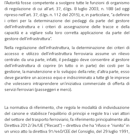
l’Autorità fosse competente a svolgere tutte le funzioni di organismo
di regolazione di cui all’art. 37, d.lgs. 8 luglio 2003, n. 188 (ad oggi
ripreso nell’art. 37, d.lgs. n. 112 del 2015), e, in particolare, “a definire
i criteri per la determinazione dei pedaggi da parte del gestore
dell’infrastruttura e i criteri di assegnazione delle tracce e della
capacità e a vigilare sulla loro corretta applicazione da parte del
gestore dell’infrastruttura”.
Nella regolazione dell’infrastruttura, la determinazione dei criteri di
accesso e utilizzo dell’infrastruttura ferroviaria assume un rilievo
centrale: da una parte, infatti, il pedaggio deve consentire al gestore
dell’infrastruttura di coprire (in tutto o in parte) dei costi per la
gestione, la manutenzione e lo sviluppo della rete; d’altra parte, esso
deve garantire un accesso equo e indiscriminato a tutte gli le imprese
che volessero intraprendere un’iniziativa commerciale di offerta di
servizi ferroviari (passeggeri e merci).
La normativa di riferimento, che regola le modalità di individuazione
del canone e stabilisce l’equilibrio di principi e regole tra i vari attori
del settore del trasporto ferroviario, fa riferimento principalmente alla
Direttiva 2012/34/UE (“Recast”) ‒ direttiva che ha “rifuso e “riunito” in
un unico atto la direttiva 91/440/CEE del Consiglio, del 29 luglio 1991,