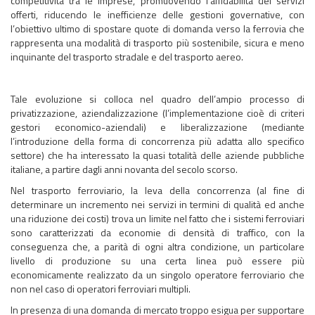
competitività tra le imprese, promuovendo l’affidabilità dei servizi
offerti, riducendo le inefficienze delle gestioni governative, con
l’obiettivo ultimo di spostare quote di domanda verso la ferrovia che
rappresenta una modalità di trasporto più sostenibile, sicura e meno
inquinante del trasporto stradale e del trasporto aereo.
Tale evoluzione si colloca nel quadro dell’ampio processo di
privatizzazione, aziendalizzazione (l’implementazione cioè di criteri
gestori economico-aziendali) e liberalizzazione (mediante
l’introduzione della forma di concorrenza più adatta allo specifico
settore) che ha interessato la quasi totalità delle aziende pubbliche
italiane, a partire dagli anni novanta del secolo scorso.
Nel trasporto ferroviario, la leva della concorrenza (al fine di
determinare un incremento nei servizi in termini di qualità ed anche
una riduzione dei costi) trova un limite nel fatto che i sistemi ferroviari
sono caratterizzati da economie di densità di traffico, con la
conseguenza che, a parità di ogni altra condizione, un particolare
livello di produzione su una certa linea può essere più
economicamente realizzato da un singolo operatore ferroviario che
non nel caso di operatori ferroviari multipli.
In presenza di una domanda di mercato troppo esigua per supportare