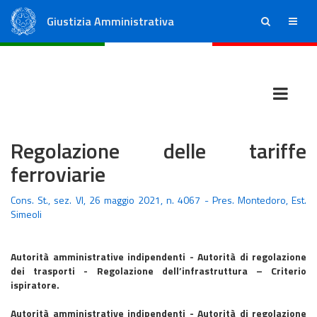
Giustizia Amministrativa
ricerca
menu
Consiglio di Stato
Tribunali Amministrativi Regionali
Regolazione delle tariffe
ferroviarie
Cons. St., sez. VI, 26 maggio 2021, n. 4067 - Pres. Montedoro, Est.
Simeoli
Autorità amministrative indipendenti - Autorità di regolazione
dei trasporti - Regolazione dell’infrastruttura – Criterio
ispiratore.
Autorità amministrative indipendenti - Autorità di regolazione