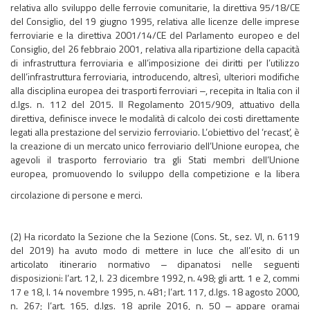
relativa allo sviluppo delle ferrovie comunitarie, la direttiva 95/18/CE
del Consiglio, del 19 giugno 1995, relativa alle licenze delle imprese
ferroviarie e la direttiva 2001/14/CE del Parlamento europeo e del
Consiglio, del 26 febbraio 2001, relativa alla ripartizione della capacità
di infrastruttura ferroviaria e all’imposizione dei diritti per l’utilizzo
dell’infrastruttura ferroviaria, introducendo, altresì, ulteriori modifiche
alla disciplina europea dei trasporti ferroviari ‒, recepita in Italia con il
d.lgs. n. 112 del 2015. Il Regolamento 2015/909, attuativo della
direttiva, definisce invece le modalità di calcolo dei costi direttamente
legati alla prestazione del servizio ferroviario. L’obiettivo del ‘recast’, è
la creazione di un mercato unico ferroviario dell’Unione europea, che
agevoli il trasporto ferroviario tra gli Stati membri dell’Unione
europea, promuovendo lo sviluppo della competizione e la libera
circolazione di persone e merci.
(2) Ha ricordato la Sezione che la Sezione (Cons. St., sez. VI, n. 6119
del 2019) ha avuto modo di mettere in luce che all’esito di un
articolato itinerario normativo ‒ dipanatosi nelle seguenti
disposizioni: l’art. 12, l. 23 dicembre 1992, n. 498; gli artt. 1 e 2, commi
17 e 18, l. 14 novembre 1995, n. 481; l’art. 117, d.lgs. 18 agosto 2000,
n. 267; l’art. 165, d.lgs. 18 aprile 2016, n. 50 ‒ appare oramai