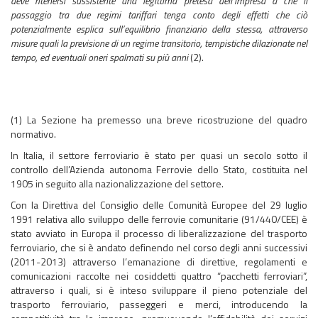
deve ritenersi sussistente una legittima pretesa dell’impresa a che il
passaggio tra due regimi tariffari tenga conto degli effetti che ciò
potenzialmente esplica sull’equilibrio finanziario della stessa, attraverso
misure quali la previsione di un regime transitorio, tempistiche dilazionate nel
tempo, ed eventuali oneri spalmati su più anni
(2).
(1) La Sezione ha premesso una breve ricostruzione del quadro
normativo.
In Italia, il settore ferroviario è stato per quasi un secolo sotto il
controllo dell’Azienda autonoma Ferrovie dello Stato, costituita nel
1905 in seguito alla nazionalizzazione del settore.
Con la Direttiva del Consiglio delle Comunità Europee del 29 luglio
1991 relativa allo sviluppo delle ferrovie comunitarie (91/440/CEE) è
stato avviato in Europa il processo di liberalizzazione del trasporto
ferroviario, che si è andato definendo nel corso degli anni successivi
(2011-2013) attraverso l’emanazione di direttive, regolamenti e
comunicazioni raccolte nei cosiddetti quattro “pacchetti ferroviari”,
attraverso i quali, si è inteso sviluppare il pieno potenziale del
trasporto ferroviario, passeggeri e merci, introducendo la