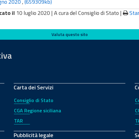
gno 2020
,
(659309kb)
cato il
10 luglio 2020 |
A cura del Consiglio di Stato
|
Sta
Valuta questo sito
tiva
Carta dei Servizi
C
Consiglio di Stato
C
CGA Regione siciliana
C
TAR
T
Pubblicità legale
S