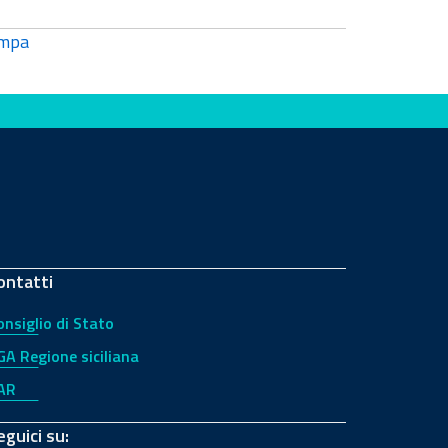
mpa
ontatti
onsiglio di Stato
GA Regione siciliana
AR
eguici su: