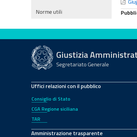
Giu
Norme utili
Pubbli
Valuta questo sito
Giustizia Amministra
Segretariato Generale
Uffici relazioni con il pubblico
Consiglio di Stato
CGA Regione siciliana
TAR
Amministrazione trasparente