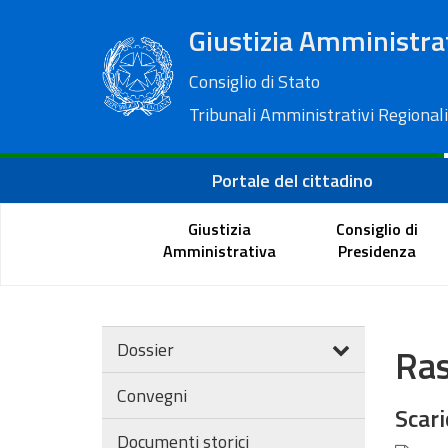
Giustizia Amministra
Consiglio di Stato
Tribunali Amministrativi Regionali
Portale del cittadino
Giustizia
Consiglio di
Amministrativa
Presidenza
Dossier
Ras
Convegni
Scari
Documenti storici