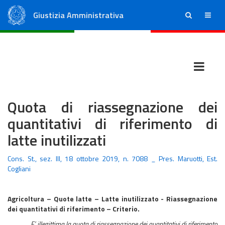
Giustizia Amministrativa
ricerca
menu
Consiglio di Stato
Tribunali Amministrativi Regionali
Quota di riassegnazione dei
quantitativi di riferimento di
latte inutilizzati
Cons. St., sez. III, 18 ottobre 2019, n. 7088 _ Pres. Maruotti, Est.
Cogliani
Agricoltura – Quote latte – Latte inutilizzato - Riassegnazione
dei quantitativi di riferimento – Criterio.
E’ illegittima la quota di riassegnazione dei quantitativi di riferimento