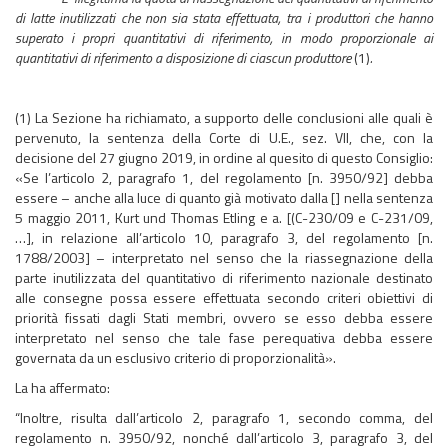
di latte inutilizzati che non sia stata effettuata, tra i produttori che hanno
superato i propri quantitativi di riferimento, in modo proporzionale ai
quantitativi di riferimento a disposizione di ciascun produttore
(1)
.
(1) La Sezione ha richiamato, a supporto delle conclusioni alle quali è
pervenuto, la sentenza della Corte di U.E., sez. VII, che, con la
decisione del 27 giugno 2019, in ordine al quesito di questo Consiglio:
«Se l’articolo 2, paragrafo 1, del regolamento [n. 3950/92] debba
essere – anche alla luce di quanto già motivato dalla [] nella sentenza
5 maggio 2011, Kurt und Thomas Etling e a. [(C-230/09 e C-231/09,
…], in relazione all’articolo 10, paragrafo 3, del regolamento [n.
1788/2003] – interpretato nel senso che la riassegnazione della
parte inutilizzata del quantitativo di riferimento nazionale destinato
alle consegne possa essere effettuata secondo criteri obiettivi di
priorità fissati dagli Stati membri, ovvero se esso debba essere
interpretato nel senso che tale fase perequativa debba essere
governata da un esclusivo criterio di proporzionalità».
La ha affermato:
“Inoltre, risulta dall’articolo 2, paragrafo 1, secondo comma, del
regolamento n. 3950/92, nonché dall’articolo 3, paragrafo 3, del