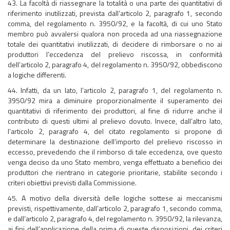
43. La facoltà di riassegnare la totalità o una parte dei quantitativi di
riferimento inutilizzati, prevista dall’articolo 2, paragrafo 1, secondo
comma, del regolamento n. 3950/92, e la facoltà, di cui uno Stato
membro può avvalersi qualora non proceda ad una riassegnazione
totale dei quantitativi inutilizzati, di decidere di rimborsare o no ai
produttori l’eccedenza del prelievo riscossa, in conformità
dell’articolo 2, paragrafo 4, del regolamento n. 3950/92, obbediscono
a logiche differenti.
44. Infatti, da un lato, l’articolo 2, paragrafo 1, del regolamento n.
3950/92 mira a diminuire proporzionalmente il superamento dei
quantitativi di riferimento dei produttori, al fine di ridurre anche il
contributo di questi ultimi al prelievo dovuto. Invece, dall’altro lato,
l’articolo 2, paragrafo 4, del citato regolamento si propone di
determinare la destinazione dell’importo del prelievo riscosso in
eccesso, prevedendo che il rimborso di tale eccedenza, ove questo
venga deciso da uno Stato membro, venga effettuato a beneficio dei
produttori che rientrano in categorie prioritarie, stabilite secondo i
criteri obiettivi previsti dalla Commissione.
45. A motivo della diversità delle logiche sottese ai meccanismi
previsti, rispettivamente, dall’articolo 2, paragrafo 1, secondo comma,
e dall’articolo 2, paragrafo 4, del regolamento n. 3950/92, la rilevanza,
ai fini dell’applicazione della prima di queste disposizioni, dei criteri