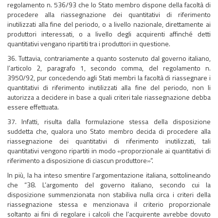
regolamento n. 536/93 che lo Stato membro dispone della facoltà di
procedere alla riassegnazione dei quantitativi di riferimento
inutilizzati alla fine del periodo, o a livello nazionale, direttamente ai
produttori interessati, o a livello degli acquirenti affinché detti
quantitativi vengano ripartiti tra i produttori in questione.
36. Tuttavia, contrariamente a quanto sostenuto dal governo italiano,
l’articolo 2, paragrafo 1, secondo comma, del regolamento n.
3950/92, pur concedendo agli Stati membri la facoltà di riassegnare i
quantitativi di riferimento inutilizzati alla fine del periodo, non li
autorizza a decidere in base a quali criteri tale riassegnazione debba
essere effettuata.
37. Infatti, risulta dalla formulazione stessa della disposizione
suddetta che, qualora uno Stato membro decida di procedere alla
riassegnazione dei quantitativi di riferimento inutilizzati, tali
quantitativi vengono ripartiti in modo «proporzionale ai quantitativi di
riferimento a disposizione di ciascun produttore»”.
In più, la ha inteso smentire l’argomentazione italiana, sottolineando
che “38. L’argomento del governo italiano, secondo cui la
disposizione summenzionata non stabiliva nulla circa i criteri della
riassegnazione stessa e menzionava il criterio proporzionale
soltanto ai fini di regolare i calcoli che l’acquirente avrebbe dovuto