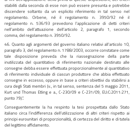
stabiliti dalla seconda di esse non può essere presunta e potrebbe
discendere soltanto da un esplicito riferimento in tal senso nel
regolamento. Orbene, né il regolamento n. 3950/92 né il
regolamento n. 536/93 prevedono l’applicazione di detti criteri
nell’ambito dell’attuazione dell’articolo 2, paragrafo 1, secondo
comma, del regolamento n. 3950/92.
46. Quanto agli argomenti del governo italiano relativi all’articolo 10,
paragrafo 3, del regolamento n. 1788/2003, occorre constatare come
tale disposizione preveda che la riassegnazione della parte
inutilizzata del quantitativo di riferimento nazionale destinato alle
consegne debba essere effettuata proporzionalmente al quantitativo
di riferimento individuale di ciascun produttore che abbia effettuato
consegne in eccesso, oppure in base a criteri obiettivi da stabilirsi a
cura degli Stati membri (v., in tal senso, sentenza del 5 maggio 2011,
Kurt und Thomas Etling e a., C-230/09 e C-231/09, EU:C:2011:271,
punto 79).”.
Conseguentemente la ha respinto la tesi prospettata dallo Stato
italiano circa l’indifferenza dell’utilizzazione di altri criteri rispetto ai
principi eurounitari di proporzionalità, di certezza del diritto e di tutela
del legittimo affidamento.