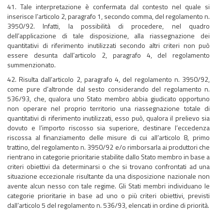
41. Tale interpretazione è confermata dal contesto nel quale si
inserisce l’articolo 2, paragrafo 1, secondo comma, del regolamento n.
3950/92. Infatti, la possibilità di procedere, nel quadro
dell’applicazione di tale disposizione, alla riassegnazione dei
quantitativi di riferimento inutilizzati secondo altri criteri non può
essere desunta dall’articolo 2, paragrafo 4, del regolamento
summenzionato.
42. Risulta dall’articolo 2, paragrafo 4, del regolamento n. 3950/92,
come pure d’altronde dal sesto considerando del regolamento n.
536/93, che, qualora uno Stato membro abbia giudicato opportuno
non operare nel proprio territorio una riassegnazione totale di
quantitativi di riferimento inutilizzati, esso può, qualora il prelievo sia
dovuto e l’importo riscosso sia superiore, destinare l’eccedenza
riscossa al finanziamento delle misure di cui all’articolo 8, primo
trattino, del regolamento n. 3950/92 e/o rimborsarla ai produttori che
rientrano in categorie prioritarie stabilite dallo Stato membro in base a
criteri obiettivi da determinarsi o che si trovano confrontati ad una
situazione eccezionale risultante da una disposizione nazionale non
avente alcun nesso con tale regime. Gli Stati membri individuano le
categorie prioritarie in base ad uno o più criteri obiettivi, previsti
dall’articolo 5 del regolamento n. 536/93, elencati in ordine di priorità.