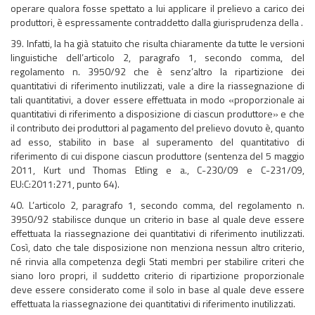
operare qualora fosse spettato a lui applicare il prelievo a carico dei
produttori, è espressamente contraddetto dalla giurisprudenza della .
39. Infatti, la ha già statuito che risulta chiaramente da tutte le versioni
linguistiche dell’articolo 2, paragrafo 1, secondo comma, del
regolamento n. 3950/92 che è senz’altro la ripartizione dei
quantitativi di riferimento inutilizzati, vale a dire la riassegnazione di
tali quantitativi, a dover essere effettuata in modo «proporzionale ai
quantitativi di riferimento a disposizione di ciascun produttore» e che
il contributo dei produttori al pagamento del prelievo dovuto è, quanto
ad esso, stabilito in base al superamento del quantitativo di
riferimento di cui dispone ciascun produttore (sentenza del 5 maggio
2011, Kurt und Thomas Etling e a., C-230/09 e C-231/09,
EU:C:2011:271, punto 64).
40. L’articolo 2, paragrafo 1, secondo comma, del regolamento n.
3950/92 stabilisce dunque un criterio in base al quale deve essere
effettuata la riassegnazione dei quantitativi di riferimento inutilizzati.
Così, dato che tale disposizione non menziona nessun altro criterio,
né rinvia alla competenza degli Stati membri per stabilire criteri che
siano loro propri, il suddetto criterio di ripartizione proporzionale
deve essere considerato come il solo in base al quale deve essere
effettuata la riassegnazione dei quantitativi di riferimento inutilizzati.