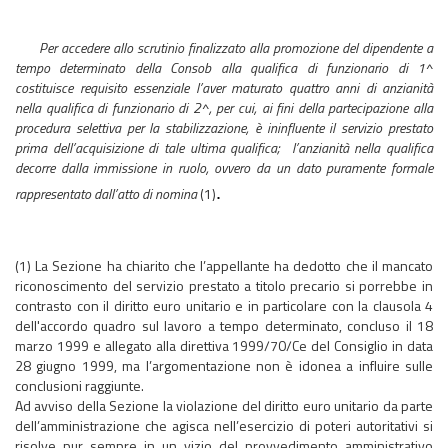
Per accedere allo scrutinio finalizzato alla promozione del dipendente a
tempo determinato della Consob alla qualifica di funzionario di 1^
costituisce requisito essenziale l’aver maturato quattro anni di anzianità
nella qualifica di funzionario di 2^, per cui, ai fini della partecipazione alla
procedura selettiva per la stabilizzazione, è ininfluente il servizio prestato
prima dell’acquisizione di tale ultima qualifica; l’anzianità nella qualifica
decorre dalla immissione in ruolo, ovvero da un dato puramente formale
.
rappresentato dall’atto di nomina
(1)
(1) La Sezione ha chiarito che l’appellante ha dedotto che il mancato
riconoscimento del servizio prestato a titolo precario si porrebbe in
contrasto con il diritto euro unitario e in particolare con la clausola 4
dell'accordo quadro sul lavoro a tempo determinato, concluso il 18
marzo 1999 e allegato alla direttiva 1999/70/Ce del Consiglio in data
28 giugno 1999, ma l’argomentazione non è idonea a influire sulle
conclusioni raggiunte.
Ad avviso della Sezione la violazione del diritto euro unitario da parte
dell’amministrazione che agisca nell’esercizio di poteri autoritativi si
risolve pur sempre in un vizio del provvedimento amministrativo