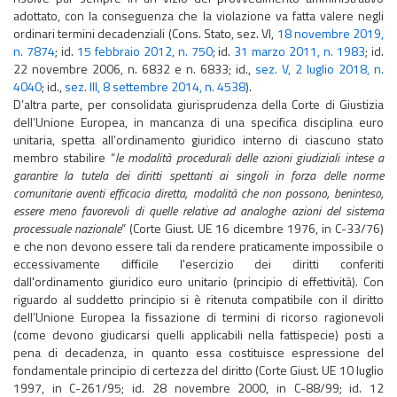
adottato, con la conseguenza che la violazione va fatta valere negli
ordinari termini decadenziali (Cons. Stato, sez. VI,
18 novembre 2019,
n. 7874
; id.
15 febbraio 2012, n. 750
; id.
31 marzo 2011, n. 1983
; id.
22 novembre 2006, n. 6832 e n. 6833; id.,
sez. V, 2 luglio 2018, n.
4040
; id.,
sez. III, 8 settembre 2014, n. 4538
).
​​​​​​​D’altra parte, per consolidata giurisprudenza della Corte di Giustizia
dell’Unione Europea, in mancanza di una specifica disciplina euro
unitaria, spetta all’ordinamento giuridico interno di ciascuno stato
membro stabilire “
le modalità procedurali delle azioni giudiziali intese a
garantire la tutela dei diritti spettanti ai singoli in forza delle norme
comunitarie aventi efficacia diretta, modalità che non possono, beninteso,
essere meno favorevoli di quelle relative ad analoghe azioni del sistema
processuale nazionale
” (Corte Giust. UE 16 dicembre 1976, in C-33/76)
e che non devono essere tali da rendere praticamente impossibile o
eccessivamente difficile l'esercizio dei diritti conferiti
dall'ordinamento giuridico euro unitario (principio di effettività). Con
riguardo al suddetto principio si è ritenuta compatibile con il diritto
dell’Unione Europea la fissazione di termini di ricorso ragionevoli
(come devono giudicarsi quelli applicabili nella fattispecie) posti a
pena di decadenza, in quanto essa costituisce espressione del
fondamentale principio di certezza del diritto (Corte Giust. UE 10 luglio
1997, in C-261/95; id. 28 novembre 2000, in C-88/99; id. 12