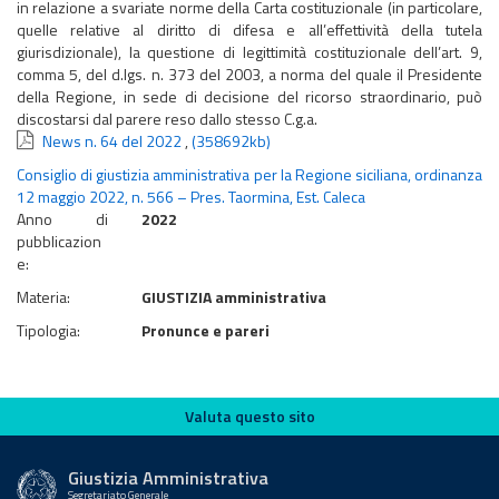
in relazione a svariate norme della Carta costituzionale (in particolare,
quelle relative al diritto di difesa e all’effettività della tutela
giurisdizionale), la questione di legittimità costituzionale dell’art. 9,
comma 5, del d.lgs. n. 373 del 2003, a norma del quale il Presidente
della Regione, in sede di decisione del ricorso straordinario, può
discostarsi dal parere reso dallo stesso C.g.a.
News n. 64 del 2022
,
(358692kb)
Consiglio di giustizia amministrativa per la Regione siciliana, ordinanza
12 maggio 2022, n. 566 – Pres. Taormina, Est. Caleca
Anno di
2022
pubblicazion
e:
Materia:
GIUSTIZIA amministrativa
Tipologia:
Pronunce e pareri
Valuta questo sito
Valuta questo sito
Giustizia Amministrativa
Segretariato Generale