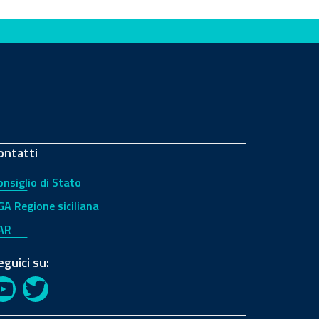
ontatti
onsiglio di Stato
GA Regione siciliana
AR
eguici su:
YouTube
Twitter