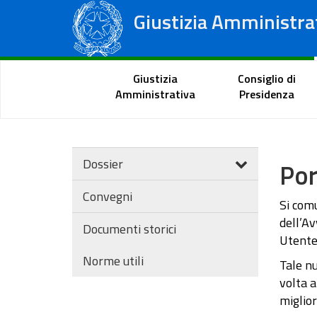
Giustizia Amministra
Consiglio di Stato
Tribunali Amministrativi Regionali
Portale del cittadino
Giustizia
Consiglio di
Amministrativa
Presidenza
Dossier
Por
Convegni
Si comu
dell’A
Documenti storici
Utente”
Norme utili
Tale nu
volta a
miglior