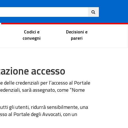
Ita
ito
Portale del magistrato
Codici e
Decisioni e
convegni
pareri
cazione accesso
e delle credenziali per l’accesso al Portale
credenziali, sarà assegnato, come “Nome
tti gli utenti, ridurrà sensibilmente, una
esso al Portale degli Avvocati, con un