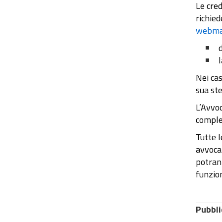
Le cred
richied
webmas
l
Nei cas
sua ste
L’Avvoc
comple
Tutte l
avvocat
potrann
funzion
Pubbli