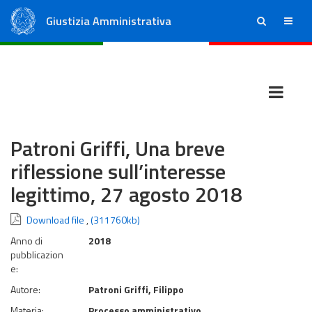
Giustizia Amministrativa
ricerca
menu
Consiglio di Stato
Tribunali Amministrativi Regionali
Patroni Griffi, Una breve
riflessione sull’interesse
legittimo, 27 agosto 2018
Download file
,
(311760kb)
Anno di
2018
pubblicazion
e:
Autore:
Patroni Griffi, Filippo
Materia:
Processo amministrativo