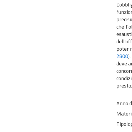
L'obbl
funzio
precisi
che l’
esaust
dell'of
poter m
2800
)
deve a
concorr
condiz
presta
Anno d
Materi
Tipolog