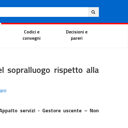
Ita
ito
Portale del magistrato
Codici e
Decisioni e
convegni
pareri
l sopralluogo rispetto alla
iani
 Appalto servizi - Gestore uscente – Non