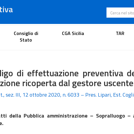
tiva
Cerca nel s
Portale dell'avvocato
Consiglio di
CGA Sicilia
TAR
Stato
igo di effettuazione preventiva de
zione ricoperta dal gestore uscente
t., sez. III, 12 ottobre 2020, n. 6033 – Pres. Lipari, Est. Cogl
tti della Pubblica amministrazione – Sopralluogo –
re.