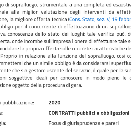
igo di sopralluogo, strumentale a una completa ed esaustiva
nale alla miglior valutazione degli interventi da eff
one, la migliore offerta tecnica (
Cons. Stato, sez. V, 19 febb
obbligo per il concorrente di effettuazione di un soprall
iva conoscenza dello stato dei luoghi: tale verifica può, 
ferta, onde incombe sull'impresa l’onere di effettuare tale 
odulare la propria offerta sulle concrete caratteristiche dei 
. Proprio in relazione alla funzione del sopralluogo, così 
mmettersi che un simile obbligo è da considerarsi superflu
ente che sia gestore uscente del servizio, il quale per la su
ioni soggettive ideali per conoscere in modo pieno le ca
zione oggetto della procedura di gara.
i pubblicazione:
2020
a:
CONTRATTI pubblici e obbligazioni
ia:
Focus di giurisprudenza e pareri