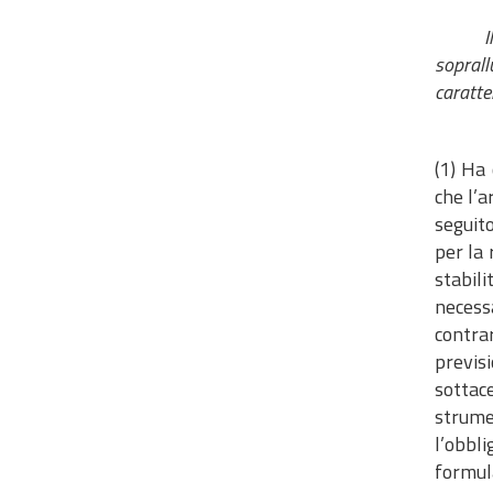
I
soprall
caratte
(1) Ha
che l’a
seguito
per la 
stabil
necessa
contra
previsi
sottac
strumen
l’obbl
formul