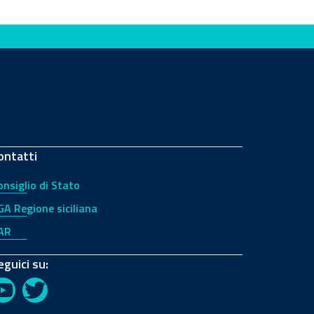
ontatti
onsiglio di Stato
GA Regione siciliana
AR
eguici su:
YouTube
Twitter