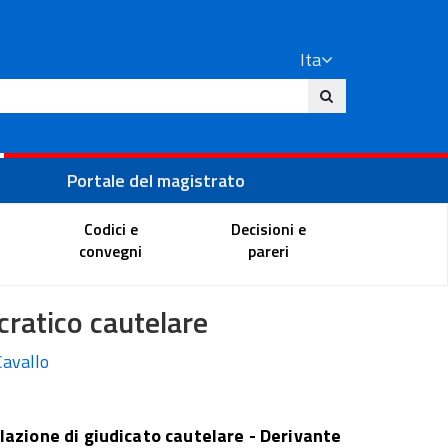
Ita
ito
Portale del magistrato
Codici e
Decisioni e
convegni
pareri
cratico cautelare
Cavallo
lazione di giudicato cautelare - Derivante