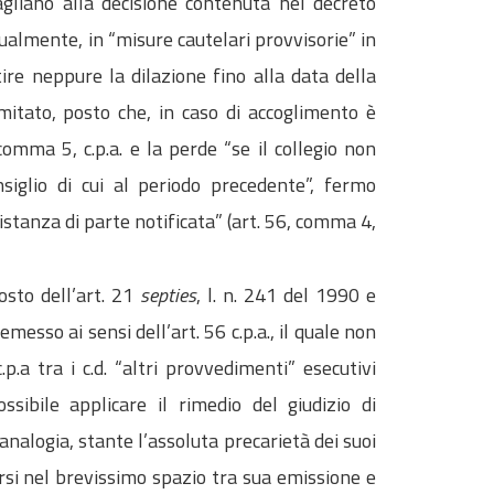
tagliano alla decisione contenuta nel decreto
tualmente, in “misure cautelari provvisorie” in
re neppure la dilazione fino alla data della
mitato, posto che, in caso di accoglimento è
comma 5, c.p.a. e la perde “se il collegio non
iglio di cui al periodo precedente”, fermo
stanza di parte notificata” (art. 56, comma 4,
osto dell’art. 21
septies
, l. n. 241 del 1990 e
messo ai sensi dell’art. 56 c.p.a., il quale non
p.a tra i c.d. “altri provvedimenti” esecutivi
sibile applicare il rimedio del giudizio di
nalogia, stante l’assoluta precarietà dei suoi
irsi nel brevissimo spazio tra sua emissione e