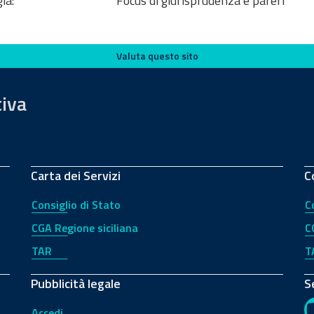
ia:
Focus di giurisprudenza e pareri
Valuta questo sito
tiva
Carta dei Servizi
C
Consiglio di Stato
C
CGA Regione siciliana
C
TAR
T
Pubblicità legale
S
Accedi