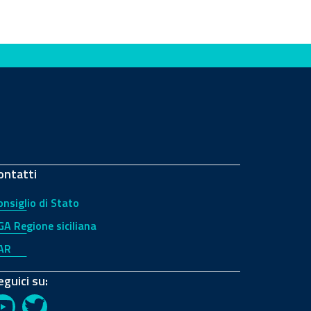
ontatti
onsiglio di Stato
GA Regione siciliana
AR
eguici su: