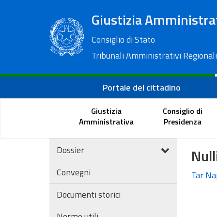
Giustizia Amministra
Consiglio di Stato
Tribunali Amministrativi Regionali
Portale del cittadino
Giustizia
Consiglio di
Amministrativa
Presidenza
Dossier
Null
Convegni
Tar Nap
Documenti storici
Norme utili