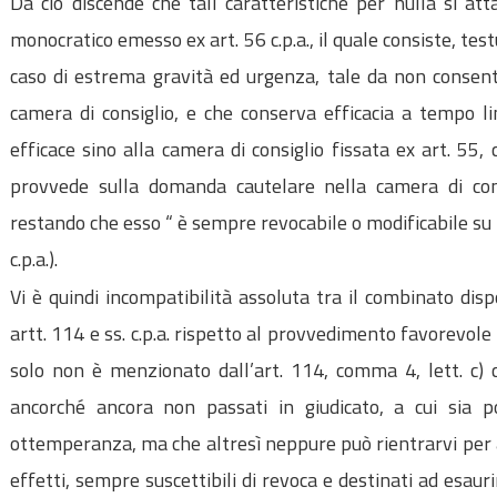
Da ciò discende che tali caratteristiche per nulla si at
monocratico emesso ex art. 56 c.p.a., il quale consiste, tes
caso di estrema gravità ed urgenza, tale da non consenti
camera di consiglio, e che conserva efficacia a tempo li
efficace sino alla camera di consiglio fissata ex art. 55, 
provvede sulla domanda cautelare nella camera di cons
restando che esso “ è sempre revocabile o modificabile su i
c.p.a.).
Vi è quindi incompatibilità assoluta tra il combinato disp
artt. 114 e ss. c.p.a. rispetto al provvedimento favorevole e
solo non è menzionato dall’art. 114, comma 4, lett. c) c.
ancorché ancora non passati in giudicato, a cui sia pos
ottemperanza, ma che altresì neppure può rientrarvi per a
effetti, sempre suscettibili di revoca e destinati ad esaur