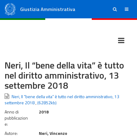
Giustizia Amministrativa
ricerca
menu
Consiglio di Stato
Tribunali Amministrativi Regionali
Neri, Il “bene della vita” è tutto
nel diritto amministrativo, 13
settembre 2018
Neri, Il “bene della vita” è tutto nel diritto amministrativo, 13
settembre 2018
,
(62852kb)
Anno di
2018
pubblicazion
e:
Autore:
Neri, Vincenzo