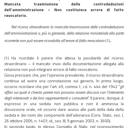
Mancata trasmissione delle controdeduzioni
dell’amministrazione – Non costituisce errore di fatto
revocatorio.
Nel ricorso straordinario la mancata trasmissione delle controdeduzioni
dell’amministrazione o, più in generale, della relazione ministeriale alla parte
.
ricorrente non può essere ricondotta all’errore di fatto revocatorio
(1)
(1) Ha ricordato il parere che attesa la peculiarità del ricorso
straordinario – il mancato invio della documentazione allegata alla
relazione non può integrare errore di fatto revocatorio.
Giova precisare che, per l’opinione prevalente, il ricorso straordinario
continua ad avere una connotazione sui generis. In primo luogo,
occorre ricordare che per l’art. 49, comma 1, r.d. n. 444 del 1942 “
gli
affari sui quali è chiesto parere non possono essere discussi con l’intervento
degli interessati o dei loro rappresentanti o consulenti
”. Il parere, dunque, è
espresso in una seduta non pubblica e non è ammessa la
discussione orale, né occorre dare avviso alle parti della data della
seduta e dei nomi dei componenti dell’adunanza (Cons. Stato, sez. I,
26 ottobre 2005, n. 1407; id., sez. III, 9 gennaio 2003, n. 3600).
In secondo luogo, lo stesso Consiglio di Stato, nel riconoscimento