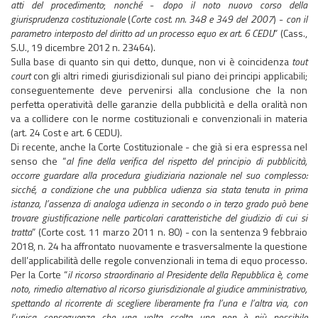
atti del procedimento
;
nonché
-
dopo il noto nuovo corso della
giurisprudenza costituzionale
(
Corte cost. nn. 348 e 349 del 2007
) -
con il
parametro interposto del diritto ad un processo equo ex art. 6 CEDU
” (Cass.,
S.U., 19 dicembre 2012 n. 23464).
Sulla base di quanto sin qui detto, dunque, non vi è coincidenza
tout
court
con gli altri rimedi giurisdizionali sul piano dei principi applicabili;
conseguentemente deve pervenirsi alla conclusione che la non
perfetta operatività delle garanzie della pubblicità e della oralità non
va a collidere con le norme costituzionali e convenzionali in materia
(art. 24 Cost e art. 6 CEDU).
Di recente, anche la Corte Costituzionale - che già si era espressa nel
senso che “
al fine della verifica del rispetto del principio di pubblicità,
occorre guardare alla procedura giudiziaria nazionale nel suo complesso:
sicché, a condizione che una pubblica udienza sia stata tenuta in prima
istanza, l’assenza di analoga udienza in secondo o in terzo grado può bene
trovare giustificazione nelle particolari caratteristiche del giudizio di cui si
tratta
” (Corte cost. 11 marzo 2011 n. 80) - con la sentenza 9 febbraio
2018, n. 24 ha affrontato nuovamente e trasversalmente la questione
dell’applicabilità delle regole convenzionali in tema di equo processo.
Per la Corte “
il ricorso straordinario al Presidente della Repubblica è, come
noto, rimedio alternativo al ricorso giurisdizionale al giudice amministrativo,
spettando al ricorrente di scegliere liberamente fra l’una e l’altra via, con
l’unica conseguenza che una volta scelta una non è più possibile