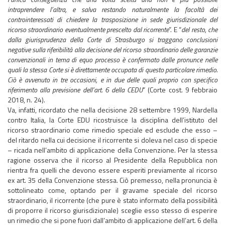
intraprendere l’altra, e salva restando naturalmente la facoltà dei
controinteressati di chiedere la trasposizione in sede giurisdizionale del
ricorso straordinario eventualmente prescelto dal ricorrente
”. E “
del resto, che
dalla giurisprudenza della Corte di Strasburgo si traggano conclusioni
negative sulla riferibilità alla decisione del ricorso straordinario delle garanzie
convenzionali in tema di equo processo è confermato dalle pronunce nelle
quali la stessa Corte si è direttamente occupata di questo particolare rimedio.
Ciò è avvenuto in tre occasioni, e in due delle quali proprio con specifico
riferimento alla previsione dell’art. 6 della CEDU
” (Corte cost. 9 febbraio
2018, n. 24).
Va, infatti, ricordato che nella decisione 28 settembre 1999, Nardella
contro Italia, la Corte EDU ricostruisce la disciplina dell’istituto del
ricorso straordinario come rimedio speciale ed esclude che esso –
del ritardo nella cui decisione il ricorrente si doleva nel caso di specie
– ricada nell’ambito di applicazione della Convenzione. Per la stessa
ragione osserva che il ricorso al Presidente della Repubblica non
rientra fra quelli che devono essere esperiti previamente al ricorso
ex art. 35 della Convenzione stessa. Ciò premesso, nella pronuncia è
sottolineato come, optando per il gravame speciale del ricorso
straordinario, il ricorrente (che pure è stato informato della possibilità
di proporre il ricorso giurisdizionale) sceglie esso stesso di esperire
un rimedio che si pone fuori dall’ambito di applicazione dell’art. 6 della