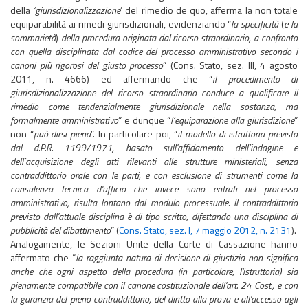
della
‘giurisdizionalizzazione
’ del rimedio de quo, afferma la non totale
equiparabilità ai rimedi giurisdizionali, evidenziando “
la specificità
(
e la
sommarietà
)
della procedura originata dal ricorso straordinario, a confronto
con quella disciplinata dal codice del processo amministrativo secondo i
canoni più rigorosi del giusto processo
” (Cons. Stato, sez. III, 4 agosto
2011, n. 4666) ed affermando che “
il procedimento di
giurisdizionalizzazione del ricorso straordinario conduce a qualificare il
rimedio come tendenzialmente giurisdizionale nella sostanza, ma
formalmente amministrativo
” e dunque “
l’equiparazione alla giurisdizione
”
non “
può dirsi piena
”. In particolare poi, “
il modello di istruttoria previsto
dal d.P.R. 1199/1971, basato sull'affidamento dell’indagine e
dell’acquisizione degli atti rilevanti alle strutture ministeriali, senza
contraddittorio orale con le parti, e con esclusione di strumenti come la
consulenza tecnica d'ufficio che invece sono entrati nel processo
amministrativo, risulta lontano dal modulo processuale. Il contraddittorio
previsto dall'attuale disciplina è di tipo scritto, difettando una disciplina di
pubblicità del dibattimento
” (
Cons. Stato, sez. I, 7 maggio 2012, n. 2131
).
Analogamente, le Sezioni Unite della Corte di Cassazione hanno
affermato che “
la raggiunta natura di decisione di giustizia non significa
anche che ogni aspetto della procedura (in particolare, l'istruttoria) sia
pienamente compatibile con il canone costituzionale dell'art. 24 Cost., e con
la garanzia del pieno contraddittorio, del diritto alla prova e all'accesso agli