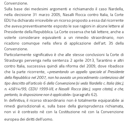
Convenzione.
Sulla base dei medesimi argomenti e richiamando il caso Nardella,
nella decisione 31 marzo 2005, Nasalli Rocca contro Italia, la Corte
EDU ha dichiarato irricevibile un ricorso proposto a essa dal ricorrente
che aveva preventivamente esposto le sue ragioni in alcune lettere al
Presidente della Repubblica. La Corte osserva che tali lettere, anche a
volerle considerare equivalenti a un rimedio straordinario, non
ricadono comunque nella sfera di applicazione dell’art. 35 della
Convenzione.
Particolarmente significativo è che alle stesse conclusioni la Corte di
Strasburgo pervenga nella sentenza 2 aprile 2013, Tarantino e altri
contro Italia, successiva quindi alla riforma del 2009, dove ribadisce
che la parte ricorrente, «
presentando un appello speciale al Presidente
della Repubblica nel 2007, non ha avviato un procedimento contenzioso del
tipo descritto all’articolo 6 della Convenzione (si veda Nardella c. Italia (dec.),
n. 45814/99, CEDU 1999-VII, e Nasalli Rocca (dec.), sopra citata), e che,
pertanto, la disposizione non è applicabile
» (paragrafo 62).
​​​​​​​In definitiva, il ricorso straordinario non è totalmente equiparabile ai
rimedi giurisdizionali e, sulla base della giurisprudenza richiamata,
non vi è contrasto né con la Costituzione né con la Convenzione
europea dei diritti dell’uomo.