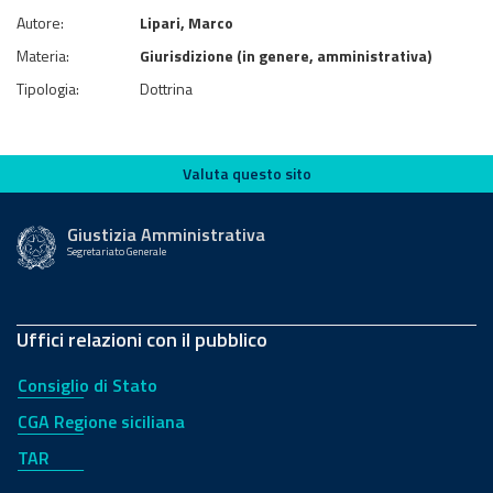
Autore:
Lipari, Marco
Materia:
Giurisdizione (in genere, amministrativa)
Tipologia:
Dottrina
Valuta questo sito
Valuta questo sito
Giustizia Amministrativa
Segretariato Generale
Uffici relazioni con il pubblico
Consiglio di Stato
CGA Regione siciliana
TAR