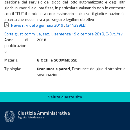
gestione del servizio del gioco del lotto automatizzato e degli altri
giochi numerici a quota fissa, in particolare valutando non in contrasto
con il TFUE il modello a concessionario unico se il giudice nazionale
accerta che esso mira a perseguire legittimi obiettivi
News n. 4 del 5 gennaio 2019
,
(344299kb)
Corte giust. comm. ue, sez. II, sentenza 19 dicembre 2018, C-375/17
Anno di
2018
pubblicazion
e:
Materia:
GIOCHI e SCOMMESSE
Tipologia:
Pronunce e pareri
, Pronunce dei giudici stranieri e
sovranazionali
Valuta questo sito
Valuta questo sito
Giustizia Amministrativa
Segretariato Generale