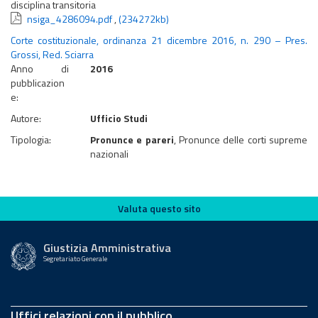
disciplina transitoria
nsiga_4286094.pdf
,
(234272kb)
Corte costituzionale, ordinanza 21 dicembre 2016, n. 290 – Pres.
Grossi, Red. Sciarra
Anno di
2016
pubblicazion
e:
Autore:
Ufficio Studi
Tipologia:
Pronunce e pareri
, Pronunce delle corti supreme
nazionali
Valuta questo sito
Valuta questo sito
Giustizia Amministrativa
Segretariato Generale
Uffici relazioni con il pubblico