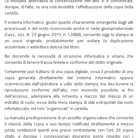
La modalità alternativa di conservazione dell’atto si è concentrata,
dunque, di fatto, su una sola modalità: l’effettuazione della copia della
cartella.
Il sistema informatico, giusto quanto chiaramente emergente dagli atti
processuali, e del resto riconosciuto anche in sede giurisprudenziale
(Cass., sez. III, 23 giugno 2015, n. 12888), consente oggi la stampa di
un unico originale, probabilmente per evitare la duplicazione
accidentale o addirittura dolosa del titolo.
Ne discende la necessità di un’azione informatica o umana che
consenta di tenere traccia fedele e conforme del detto originale.
Certamente può trattarsi di una copia digitale, ossia il prodotto di una
copia generata direttamente dal sistema informatico oppure
scannerizzata dall’operatore a valle della stampa, ma dev’essere la
riproduzione conforme dell’atto, non essendo possibile, ai fini
dell’accesso, adempiere alla richiesta a mezzo del rilascio di un
estratto di ruolo, ossia della mera stampa di dati estrapolati dal ruolo
infortatizzato, ma non “organizzati” in cartella.
La mancata predisposizione di un assetto organizzativo che consenta
il rilascio della copia a suo tempo notificata direttamente a mezzo
posta costituisce quindi una prassi contrastante con l’art. 26 sopra
citato, e dunque i concessionari dovranno porre rimedio con i