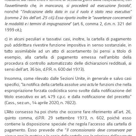
l'avvertimento che, in mancanza, si procederà ad esecuzione forzata
”,
nonché “
l'indicazione della data in cui il ruolo è stato reso esecutivo”
(comma 2 bis dell’art. 25 cit.). Essa riporta inoltre le “avvertenze concernenti
le modalità e i termini di impugnazione
” (art. 6, comma 2, d.m. n. 321 del
1999 cit.);
c) in alcuni peculiari e tassativi casi, inoltre, la cartella di pagamento
può addirittura rivestire funzione impositiva in senso sostanziale, in
tutto assimilabile ad un atto di accertamento (si pensi a titolo di
esempio, alla cartella di pagamento emessa nell’ambito della
procedura di controllo automatizzato delle dichiarazioni reddituali, ai
sensi dell’art. 36 bis, d.P.R. n. 600 del 1973).
Insomma, come rilevato dalle Sezioni Unite, in generale e salvo casi
specifici, “la notifica della cartella assolve
uno actu
le funzioni che nella
espropriazione forzata codicistica sono svolte dalla notificazione del
titolo esecutivo ex art. 479 c.p.c. e dalla notificazione del precetto”
(Cass., sez.un., 14 aprile 2020, n. 7822).
L’Alto consesso ha poi chirto che occorre fare riferimento all’art. 26,
quinto comma, d.P.R. 29 settembre 1973, n. 602, poiché esso
contiene la disposizione speciale che regola l’accesso alla cartella di
pagamento. Esso prevede che “
Il concessionario deve conservare per
cinque anni la matrice o la copia della cartella con la relazione dell'avvenuta