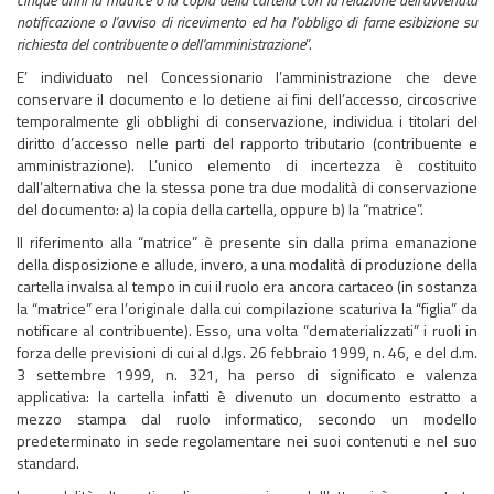
notificazione o l'avviso di ricevimento ed ha l'obbligo di farne esibizione su
richiesta del contribuente o dell'amministrazione
”.
E’ individuato nel Concessionario l’amministrazione che deve
conservare il documento e lo detiene ai fini dell’accesso, circoscrive
temporalmente gli obblighi di conservazione, individua i titolari del
diritto d’accesso nelle parti del rapporto tributario (contribuente e
amministrazione). L’unico elemento di incertezza è costituito
dall’alternativa che la stessa pone tra due modalità di conservazione
del documento: a) la copia della cartella, oppure b) la “matrice”.
Il riferimento alla “matrice” è presente sin dalla prima emanazione
della disposizione e allude, invero, a una modalità di produzione della
cartella invalsa al tempo in cui il ruolo era ancora cartaceo (in sostanza
la “matrice” era l’originale dalla cui compilazione scaturiva la “figlia” da
notificare al contribuente). Esso, una volta “dematerializzati” i ruoli in
forza delle previsioni di cui al d.lgs. 26 febbraio 1999, n. 46, e del d.m.
3 settembre 1999, n. 321, ha perso di significato e valenza
applicativa: la cartella infatti è divenuto un documento estratto a
mezzo stampa dal ruolo informatico, secondo un modello
predeterminato in sede regolamentare nei suoi contenuti e nel suo
standard.