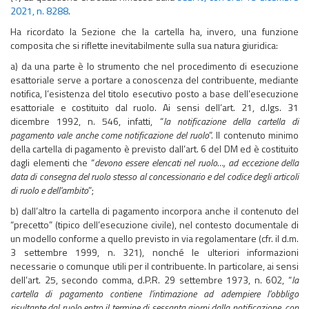
2021, n. 8288
.
Ha ricordato la Sezione che la cartella ha, invero, una funzione
composita che si riflette inevitabilmente sulla sua natura giuridica:
a) da una parte è lo strumento che nel procedimento di esecuzione
esattoriale serve a portare a conoscenza del contribuente, mediante
notifica, l’esistenza del titolo esecutivo posto a base dell’esecuzione
esattoriale e costituito dal ruolo. Ai sensi dell’art. 21, d.lgs. 31
dicembre 1992, n. 546, infatti, “
la notificazione della cartella di
pagamento vale anche come notificazione del ruolo
”. Il contenuto minimo
della cartella di pagamento è previsto dall’art. 6 del DM ed è costituito
dagli elementi che “
devono essere elencati nel ruolo…, ad eccezione della
data di consegna del ruolo stesso al concessionario e del codice degli articoli
di ruolo e dell'ambito
”;
b) dall’altro la cartella di pagamento incorpora anche il contenuto del
“precetto” (tipico dell’esecuzione civile), nel contesto documentale di
un modello conforme a quello previsto in via regolamentare (cfr. il d.m.
3 settembre 1999, n. 321), nonché le ulteriori informazioni
necessarie o comunque utili per il contribuente. In particolare, ai sensi
dell’art. 25, secondo comma, d.P.R. 29 settembre 1973, n. 602, “
la
cartella di pagamento contiene l'intimazione ad adempiere l'obbligo
risultante dal ruolo entro il termine di sessanta giorni dalla notificazione, con