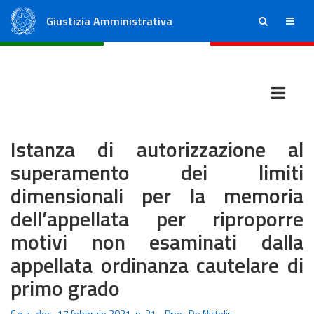
Giustizia Amministrativa
ricerca
menu
Consiglio di Stato
Tribunali Amministrativi Regionali
Istanza di autorizzazione al
superamento dei limiti
dimensionali per la memoria
dell’appellata per riproporre
motivi non esaminati dalla
appellata ordinanza cautelare di
primo grado
C.g.a., dec., 17 febbraio 2021, n. 31 - Pres. De Nictolis