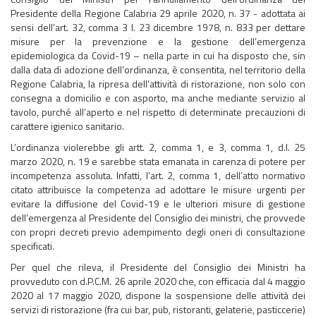
Presidente della Regione Calabria 29 aprile 2020, n. 37 - adottata ai
sensi dell’art. 32, comma 3 l. 23 dicembre 1978, n. 833 per dettare
misure per la prevenzione e la gestione dell’emergenza
epidemiologica da Covid-19 – nella parte in cui ha disposto che, sin
dalla data di adozione dell’ordinanza, è consentita, nel territorio della
Regione Calabria, la ripresa dell’attività di ristorazione, non solo con
consegna a domicilio e con asporto, ma anche mediante servizio al
tavolo, purché all’aperto e nel rispetto di determinate precauzioni di
carattere igienico sanitario.
L’ordinanza violerebbe gli artt. 2, comma 1, e 3, comma 1, d.l. 25
marzo 2020, n. 19 e sarebbe stata emanata in carenza di potere per
incompetenza assoluta. Infatti, l’art. 2, comma 1, dell’atto normativo
citato attribuisce la competenza ad adottare le misure urgenti per
evitare la diffusione del Covid-19 e le ulteriori misure di gestione
dell’emergenza al Presidente del Consiglio dei ministri, che provvede
con propri decreti previo adempimento degli oneri di consultazione
specificati.
Per quel che rileva, il Presidente del Consiglio dei Ministri ha
provveduto con d.P.C.M. 26 aprile 2020 che, con efficacia dal 4 maggio
2020 al 17 maggio 2020, dispone la sospensione delle attività dei
servizi di ristorazione (fra cui bar, pub, ristoranti, gelaterie, pasticcerie)