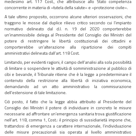
medesimo art. 117 Cost., che attribuisce allo Stato competenza
concorrente in materia di «tutela della salute» e «protezione civile».
A tale ultimo proposito, occorrono alcune ulteriori osservazioni, che
traggono le mosse dal duplice rilievo critico secondo cui l’impianto
normativo delineato dal d.l. n. 19 del 2020 comporterebbe
un’inammissibile delega al Presidente del Consiglio dei Ministri del
potere di restringere le libertà costituzionali dei cittadini e
comporterebbe un’alterazione alla ripartizione dei compiti
amministrativi delineata dall’art. 118 Cost.
Limitando, per evidenti ragioni, il campo dell’analisi alla sola possibilità
di limitare o sospendere le attività di somministrazione al pubblico di
cibi e bevande, il Tribunale ritiene che è la legge a predeterminare il
contenuto della restrizione alla libertà di iniziativa economica,
demandando ad un atto amministrativo la commisurazione
dell’estensione di tale limitazione.
Ciò posto, il fatto che la legge abbia attribuito al Presidente del
Consiglio dei Ministri il potere di individuare in concreto le misure
necessarie ad affrontare un’emergenza sanitaria trova giustificazione
nell’art. 118, comma 1, Cost.: il principio di sussidiarietà impone che,
trattandosi di emergenza a carattere internazionale, l’individuazione
delle misure precauzionali sia operata al livello amministrativo