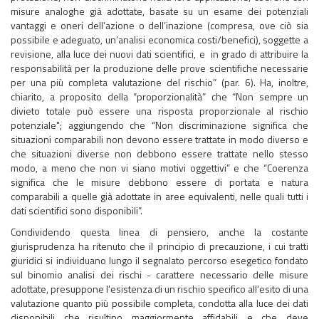
misure analoghe già adottate, basate su un esame dei potenziali
vantaggi e oneri dell’azione o dell’inazione (compresa, ove ciò sia
possibile e adeguato, un’analisi economica costi/benefici), soggette a
revisione, alla luce dei nuovi dati scientifici, e in grado di attribuire la
responsabilità per la produzione delle prove scientifiche necessarie
per una più completa valutazione del rischio” (par. 6). Ha, inoltre,
chiarito, a proposito della “proporzionalità” che “Non sempre un
divieto totale può essere una risposta proporzionale al rischio
potenziale"; aggiungendo che “Non discriminazione significa che
situazioni comparabili non devono essere trattate in modo diverso e
che situazioni diverse non debbono essere trattate nello stesso
modo, a meno che non vi siano motivi oggettivi” e che “Coerenza
significa che le misure debbono essere di portata e natura
comparabili a quelle già adottate in aree equivalenti, nelle quali tutti i
dati scientifici sono disponibili”.
Condividendo questa linea di pensiero, anche la costante
giurisprudenza ha ritenuto che il principio di precauzione, i cui tratti
giuridici si individuano lungo il segnalato percorso esegetico fondato
sul binomio analisi dei rischi - carattere necessario delle misure
adottate, presuppone l'esistenza di un rischio specifico all'esito di una
valutazione quanto più possibile completa, condotta alla luce dei dati
disponibili che risultino maggiormente affidabili e che deve