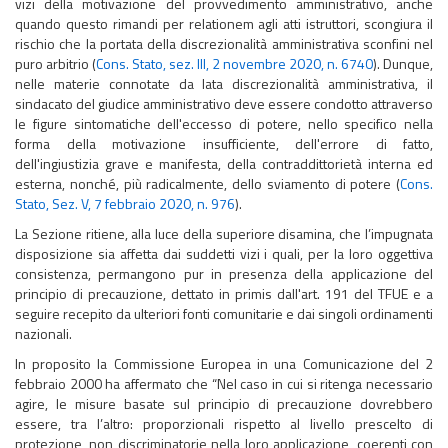
vizi della motivazione del provvedimento amministrativo, anche
quando questo rimandi per relationem agli atti istruttori, scongiura il
rischio che la portata della discrezionalità amministrativa sconfini nel
puro arbitrio (
Cons. Stato, sez. III, 2 novembre 2020, n. 6740
). Dunque,
nelle materie connotate da lata discrezionalità amministrativa, il
sindacato del giudice amministrativo deve essere condotto attraverso
le figure sintomatiche dell'eccesso di potere, nello specifico nella
forma della motivazione insufficiente, dell'errore di fatto,
dell'ingiustizia grave e manifesta, della contraddittorietà interna ed
esterna, nonché, più radicalmente, dello sviamento di potere (
Cons.
Stato, Sez. V, 7 febbraio 2020, n. 976
).
La Sezione ritiene, alla luce della superiore disamina, che l’impugnata
disposizione sia affetta dai suddetti vizi i quali, per la loro oggettiva
consistenza, permangono pur in presenza della applicazione del
principio di precauzione, dettato in primis dall'art. 191 del TFUE e a
seguire recepito da ulteriori fonti comunitarie e dai singoli ordinamenti
nazionali.
In proposito la Commissione Europea in una Comunicazione del 2
febbraio 2000 ha affermato che “Nel caso in cui si ritenga necessario
agire, le misure basate sul principio di precauzione dovrebbero
essere, tra l’altro: proporzionali rispetto al livello prescelto di
protezione, non discriminatorie nella loro applicazione, coerenti con