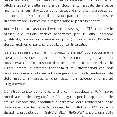
ottobre 2020: si tratta sempre del documento invocato dalla parte
ricorrente, in cui l’attività dei centri estetici è ritenuta, nella sostanza,
autonomamente più sicura di quella dei parrucchieri, attese le misure
di prevenzione igienica che a regime sono ivi poste in essere.
Anche in questo caso con il verbale in rassegna il CTS nulla dice in
ordine alle ragioni tecnico-scientifiche per le quali sarebbe
giustificata, in aree con scenario di tipo 4 (cd. zona rossa), l’apertura
dei parrucchieri e non anche quella dei centri estetici.
Né a sorreggere un simile immotivato “distinguo” può soccorrere la
mera condivisione, da parte del CTS, dell’impianto generale della
bozza esaminata o l’auspicio di mantenere le misure restrittive in
vigore, stante la estrema genericità di tali affermazioni che non
possono ritenersi idonee ad assurgere a supporto motivazionale
della misura in rassegna, che resta non spiegabile e perciò
irragionevole.
Ciò altresì tenuto conto che, anche con il suddetto d.P.C.M., sono
pubblicate, quale allegato 9, le “Linee guida per la riapertura delle
attività economiche, produttive e ricreative della Conferenza delle
Regioni e delle Province Autonome dell’8 ottobre 2020” in cui la
disciplina prevista per i “SERVIZI ALLA PERSONA” ancora una volta