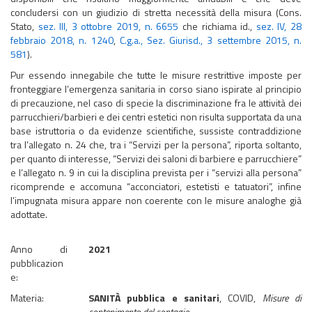
concludersi con un giudizio di stretta necessità della misura (Cons.
Stato,
sez. III, 3 ottobre 2019, n. 6655
che richiama id.,
sez. IV, 28
febbraio 2018, n. 1240
,
C.g.a., Sez. Giurisd., 3 settembre 2015, n.
581
).
Pur essendo innegabile che tutte le misure restrittive imposte per
fronteggiare l’emergenza sanitaria in corso siano ispirate al principio
di precauzione, nel caso di specie la discriminazione fra le attività dei
parrucchieri/barbieri e dei centri estetici non risulta supportata da una
base istruttoria o da evidenze scientifiche, sussiste contraddizione
tra l’allegato n. 24 che, tra i “Servizi per la persona”, riporta soltanto,
per quanto di interesse, “Servizi dei saloni di barbiere e parrucchiere”
e l’allegato n. 9 in cui la disciplina prevista per i “servizi alla persona”
ricomprende e accomuna “acconciatori, estetisti e tatuatori”, infine
l’impugnata misura appare non coerente con le misure analoghe già
adottate. ​​​​​​​
Anno di
2021
pubblicazion
e:
Materia:
SANITÀ pubblica e sanitari
, COVID,
Misure di
contenimento del contagio