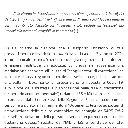
È illegittima la disposizione contenuta nell’art. 1, comma 10, lett. ii), del
d.P.C.M. 14 gennaio 2021 (ed efficace fino al 5 marzo 2021) nella parte in
cui, in combinato disposto con l’allegato n. 24, esclude gli “estetisti” dai
“servizi alla persona” erogabili in zona rossa
(1).
(1) Ha chiarito la Sezione che il supporto istruttorio di tale
provvedimento è il verbale n. 144 della seduta del 12 gennaio 2021
in cui il Comitato Tecnico Scientifico consiglia in generale di mantenere
le misure restrittive già adottate, comunque ne suggerisce una
modulazione associata all’utilizzo di “congrui fattori di correzione” da
applicare ai tassi regionali di incidenza settimanale, richiama ancora
una volta il “Documento di prevenzione e risposta a Covid-19:
evoluzione della strategia e pianificazione nella fase di transizione
nel periodo autunno-invernale”, redatto di ISS e Ministero della salute
e condiviso dalla Conferenza delle Regioni e Province autonome, in
cui, come già visto, si fa riferimento al “Documento tecnico su ipotesi di
rimodulazione delle misure contenitive del contagio da SARS CoV2
nel settore della cura della persona: servizi dei parrucchieri e di altri
trattamenti estetici” redatto da INAIL e ISS e condiviso dal CTS,
pubblicato sul sito INAIL, già citato nel verbale del CTS n. 122 del 31