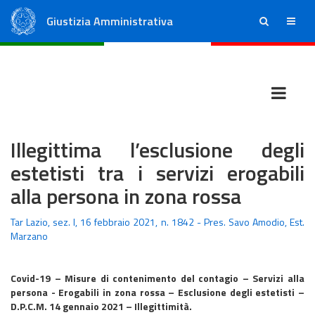
Giustizia Amministrativa
ricerca
menu
Consiglio di Stato
Tribunali Amministrativi Regionali
Illegittima l’esclusione degli
estetisti tra i servizi erogabili
alla persona in zona rossa
Tar Lazio, sez. I, 16 febbraio 2021, n. 1842 - Pres. Savo Amodio, Est.
Marzano
Covid-19 – Misure di contenimento del contagio – Servizi alla
persona - Erogabili in zona rossa – Esclusione degli estetisti –
D.P.C.M. 14 gennaio 2021 – Illegittimità.