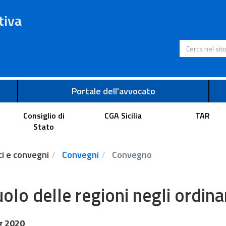
tiva
Cerca nel s
Portale dell'avvocato
Consiglio di
CGA Sicilia
TAR
Stato
ci e convegni
Convegni
Convegno
ruolo delle regioni negli ordi
g 2020