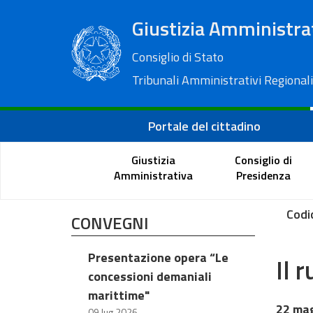
Giustizia Amministra
Consiglio di Stato
Tribunali Amministrativi Regionali
Portale del cittadino
Giustizia
Consiglio di
Amministrativa
Presidenza
Codi
CONVEGNI
Presentazione opera “Le
Il 
concessioni demaniali
marittime"
22 ma
09 lug 2026