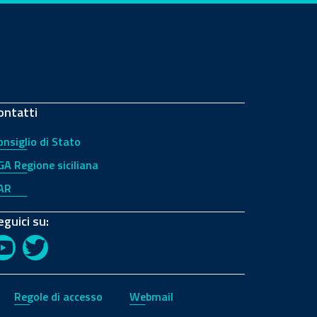
ontatti
onsiglio di Stato
GA Regione siciliana
AR
eguici su:
YouTube
Twitter
Regole di accesso
Webmail