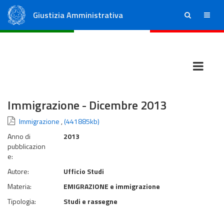
Giustizia Amministrativa
ricerca
menu
Consiglio di Stato
Tribunali Amministrativi Regionali
Immigrazione - Dicembre 2013
Immigrazione
,
(441885kb)
Anno di
2013
pubblicazion
e:
Autore:
Ufficio Studi
Materia:
EMIGRAZIONE e immigrazione
Tipologia:
Studi e rassegne