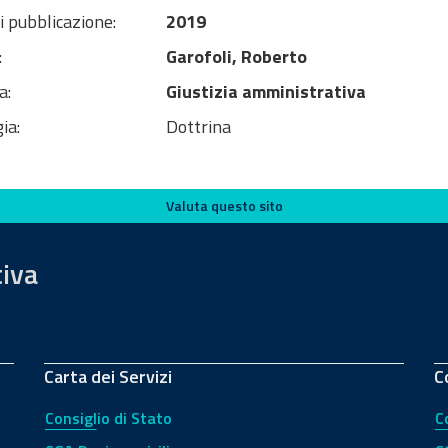
i pubblicazione:
2019
:
Garofoli, Roberto
a:
Giustizia amministrativa
ia:
Dottrina
Valuta questo sito
tiva
Carta dei Servizi
C
Consiglio di Stato
C