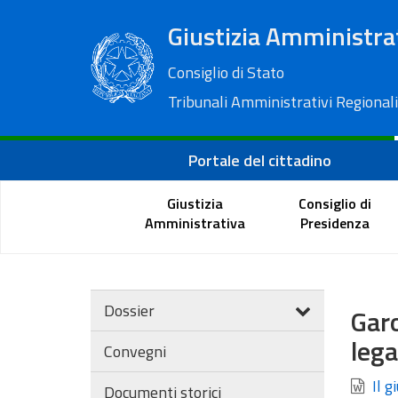
Giustizia Amministra
Consiglio di Stato
Tribunali Amministrativi Regionali
Portale del cittadino
Giustizia
Consiglio di
Amministrativa
Presidenza
Dossier
Garo
lega
Convegni
Il g
Documenti storici