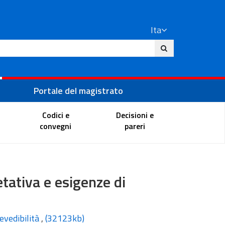
Ita
ito
Portale del magistrato
Codici e
Decisioni e
convegni
pareri
retativa e esigenze di
revedibilità
,
(32123kb)