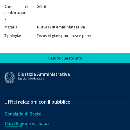
Anno di
2018
pubblicazion
e:
Materia:
GIUSTIZIA amministrativa
Tipologia:
Focus di giurisprudenza e pareri
Valuta questo sito
Valuta questo sito
Giustizia Amministrativa
Segretariato Generale
Uffici relazioni con il pubblico
Consiglio di Stato
CGA Regione siciliana