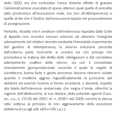
della CEDU, ma che sortirebbe l’unico distorto effetto di gravare
l’amministrazione esecutata di spese ulteriori, quali quelle di precetto
(atto prodromico all’esecuzione civile, ma non all’ottemperanza) e
quelle di lite che il Giudice dell’esecuzione liquida nel provvedimento
di assegnazione.
Pertanto, ribadito che il creditore dell’indennizzo liquidato dalla Corte
di Appello non incontra nessun ostacolo ad ottenere l’integrale
adempimento del relativo decreto mediante l’immediato esperimento
del giudizio di ottemperanza, la diversa soluzione perorata
dall’odierna parte ricorrente si scontra sia con principi che
presiedono la materia del diritto delle obbligazioni e del correlativo
adempimento coattivo delle stesse, sia con il consolidato
orientamento giurisprudenziale secondo il quale le regole di
correttezza, buona fede e giusto processo devono ritenersi violate
quando il creditore aggravi ingiustificatamente la posizione del
debitore ed eserciti l'azione in forme eccedenti, o devianti, rispetto
alla tutela dell'interesse sostanziale, che segna il limite, oltreché la
ragione dell'attribuzione, al suo titolare, della potestas agendi (Cass.
civ., s.u., n. 23726 del 2007; id. n. 26961 del 2009; nonché la stessa
ratio sottesa al principio di non aggravamento della posizione
debitoria di cui agli artt. 483 e 496 c.p.c.).