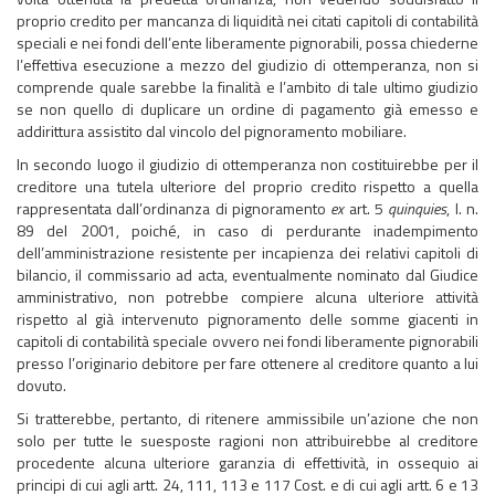
proprio credito per mancanza di liquidità nei citati capitoli di contabilità
speciali e nei fondi dell’ente liberamente pignorabili, possa chiederne
l’effettiva esecuzione a mezzo del giudizio di ottemperanza, non si
comprende quale sarebbe la finalità e l’ambito di tale ultimo giudizio
se non quello di duplicare un ordine di pagamento già emesso e
addirittura assistito dal vincolo del pignoramento mobiliare.
In secondo luogo il giudizio di ottemperanza non costituirebbe per il
creditore una tutela ulteriore del proprio credito rispetto a quella
rappresentata dall’ordinanza di pignoramento
ex
art. 5
quinquies
, l. n.
89 del 2001, poiché, in caso di perdurante inadempimento
dell’amministrazione resistente per incapienza dei relativi capitoli di
bilancio, il commissario ad acta, eventualmente nominato dal Giudice
amministrativo, non potrebbe compiere alcuna ulteriore attività
rispetto al già intervenuto pignoramento delle somme giacenti in
capitoli di contabilità speciale ovvero nei fondi liberamente pignorabili
presso l’originario debitore per fare ottenere al creditore quanto a lui
dovuto.
Si tratterebbe, pertanto, di ritenere ammissibile un’azione che non
solo per tutte le suesposte ragioni non attribuirebbe al creditore
procedente alcuna ulteriore garanzia di effettività, in ossequio ai
principi di cui agli artt. 24, 111, 113 e 117 Cost. e di cui agli artt. 6 e 13