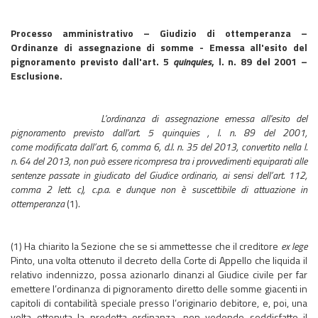
Processo amministrativo – Giudizio di ottemperanza –
Ordinanze di assegnazione di somme - Emessa all'esito del
pignoramento previsto dall'art. 5
quinquies
, l. n. 89 del 2001 –
Esclusione.
L'ordinanza di assegnazione emessa all'esito del
pignoramento previsto dall'art. 5 quinquies , l. n. 89 del 2001,
come modificata dall’art. 6, comma 6, d.l. n. 35 del 2013, convertito nella l.
n. 64 del 2013, non può essere ricompresa tra i provvedimenti equiparati alle
sentenze passate in giudicato del Giudice ordinario, ai sensi dell’art. 112,
comma 2 lett. c), c.p.a. e dunque non è suscettibile di attuazione in
ottemperanza
(1).
(1) Ha chiarito la Sezione che se si ammettesse che il creditore
ex lege
Pinto, una volta ottenuto il decreto della Corte di Appello che liquida il
relativo indennizzo, possa azionarlo dinanzi al Giudice civile per far
emettere l’ordinanza di pignoramento diretto delle somme giacenti in
capitoli di contabilità speciale presso l’originario debitore, e, poi, una
volta ottenuta la predetta ordinanza, non vedendo soddisfatto il