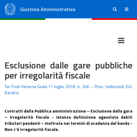
Giustizia Amministrativa
ricerca
menu
Consiglio di Stato
Tribunali Amministrativi Regionali
Esclusione dalle gare pubbliche
per irregolarità fiscale
Tar Friuli Venezia Giulia 11 luglio 2018, n. 246 – Pres. Settesoldi, Est.
Bardino
Contratti della Pubblica amministrazione – Esclusione dalla gara
– Irregolarità fiscale - Istanza definizione agevolata debiti
tributari pendenti – Inoltrata nei termini di scadenza del bando -
Non c’è irregolarità fiscale.