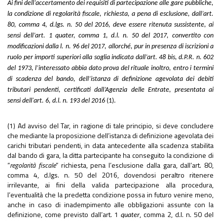
Ai fini dell’accertamento dei requisiti di partecipazione alle gare pubbliche,
la condizione di regolarità fiscale, richiesta, a pena di esclusione, dall’art.
80, comma 4, d.lgs. n. 50 del 2016, deve essere ritenuta sussistente, ai
sensi dell’art. 1 quater, comma 1, d.l. n. 50 del 2017, convertito con
modificazioni dalla l. n. 96 del 2017, allorché, pur in presenza di iscrizioni a
ruolo per importi superiori alla soglia indicata dall’art. 48 bis, d.P.R. n. 602
del 1973, l’interessato abbia dato prova del rituale inoltro, entro i termini
di scadenza del bando, dell’istanza di definizione agevolata dei debiti
tributari pendenti, certificati dall’Agenzia delle Entrate, presentata ai
sensi dell'art. 6, d.l. n. 193 del 2016
(1).
(1) Ad avviso del Tar, in ragione di tale principio, si deve concludere
che mediante la proposizione dell’istanza di definizione agevolata dei
carichi tributari pendenti, in data antecedente alla scadenza stabilita
dal bando di gara, la ditta partecipante ha conseguito la condizione di
“
regolarità fiscale
” richiesta, pena l’esclusione dalla gara, dall’art. 80,
comma 4, d.lgs. n. 50 del 2016, dovendosi peraltro ritenere
irrilevante, ai fini della valida partecipazione alla procedura,
l’eventualità che la predetta condizione possa in futuro venire meno,
anche in caso di inadempimento alle obbligazioni assunte con la
definizione, come previsto dall’art. 1
, comma 2, d.l. n. 50 del
quater