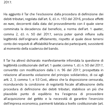
2017.
Ha aggiunto il Tar che l’esclusione dalla procedura di definizione dei
debiti tributari, regolata dall’art. 6, d.l. n. 193 del 2016, produce effetti
, decorrenti dalla data del provvedimento con il quale viene
ex nunc
comminata la decadenza dal beneficio, a norma dell’art. 1
,
quater
comma 2, d.l. n. 50 del 2017, senza poter quindi influire sulla
legittimità dell’originario affidamento, rispetto al quale deve tenersi
conto dei requisiti di affidabilità finanziaria dei partecipanti, sussistenti
al momento della scadenza del bando.
Il Tar ha altresì dichiarato manifestamente infondata la questione di
legittimità costituzionale dell’art. 1
quater
, comma 1, d.l. n. 50 del 2017,
convertito con modificazioni dalla l. n. 96 del 2017, prospettata in
relazione all’asserita violazione del principio solidaristico, di cui agli
artt. 2, 3, comma 1, e 53 Cost., atteso che la disposizione censurata,
riconducendo la condizione di regolarità fiscale all’attivazione della
procedura di definizione dei debiti tributari, stabilisce un più che
plausibile punto di equilibrio tra l’esigenza di provvedere
all’acquisizione del gettito e la necessità di garantire l’esercizio
dell’impresa economica, parimenti tutelata a livello costituzionale (art.