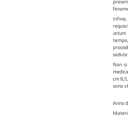
present
fenome
Infine
requisi
actum
a
tempo
proced
sedute 
Non si
medica 
cm 8,5,
sono st
Anno d
Materi