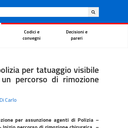
Ita
ito
Portale del magistrato
Codici e
Decisioni e
convegni
pareri
olizia per tatuaggio visibile
 un percorso di rimozione
Di Carlo
lezione per assunzione agenti di Polizia –
– Inizio percorso di rimozione chirurgica –