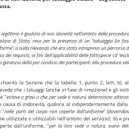
. ​​​​​​​
’ legittimo il giudizio di non idoneità nell'ambito della procedur
olizia di Stato, reso per la presenza di un “tatuaggio (in fa
iforme”, a nulla rilevando che era stato intrapreso un percorso d
 dei requisiti, ai fini dell’applicabilità delle fattispecie cd “es
 garanzia della par condicio dei partecipanti alla procedura sel
chiarito la Sezione che la tabella 1, punto 2, lett. b), a
vede che i tatuaggi (anche in fase di rimozione) e gli esiti
e “
estese o gravi o che, per sede o natura, determinino alteraz
 causa di inidoneità, qualora: a) indipendentemente dalla
o “
nelle parti del corpo non coperte dall'uniforme
” (dovendosi
e utilizzate o utilizzabili nell'ambito del servizio); b) a p
perte dall’uniforme, “
per la loro sede o natura, siano det