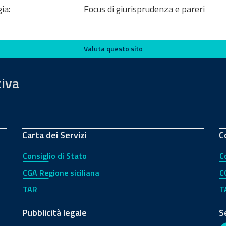
ia:
Focus di giurisprudenza e pareri
Valuta questo sito
tiva
Carta dei Servizi
C
Consiglio di Stato
C
CGA Regione siciliana
C
TAR
T
Pubblicità legale
S