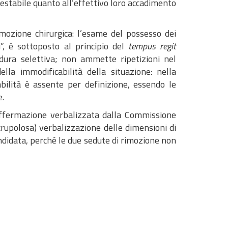
testabile quanto all’effettivo loro accadimento
imozione chirurgica: l’esame del possesso dei
nti”, è sottoposto al principio del
tempus regit
edura selettiva; non ammette ripetizioni nel
la immodificabilità della situazione: nella
abilità è assente per definizione, essendo le
e.
 affermazione verbalizzata dalla Commissione
scrupolosa) verbalizzazione delle dimensioni di
andidata, perché le due sedute di rimozione non