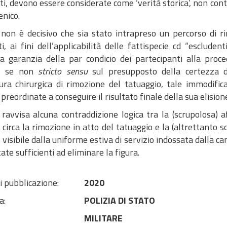
i, devono essere considerate come ‘verità storica’, non con
nico.
, non è decisivo che sia stato intrapreso un percorso di r
ti, ai fini dell’applicabilità delle fattispecie cd “esclude
 garanzia della par condicio dei partecipanti alla proc
, se non
stricto sensu
sul presupposto della certezza del
ura chirurgica di rimozione del tatuaggio, tale immodific
preordinate a conseguire il risultato finale della sua elision
 ravvisa alcuna contraddizione logica tra la (scrupolosa)
circa la rimozione in atto del tatuaggio e la (altrettanto 
 visibile dalla uniforme estiva di servizio indossata dalla c
ate sufficienti ad eliminare la figura.
i pubblicazione:
2020
a:
POLIZIA DI STATO
MILITARE