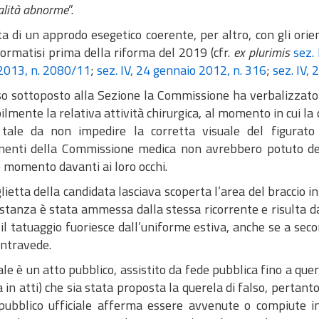
alità abnorme
”.
ta di un approdo esegetico coerente, per altro, con gli ori
ormatisi prima della riforma del 2019 (cfr.
ex plurimis
sez.
 2013, n. 2080/11
;
sez. IV, 24 gennaio 2012, n. 316
;
sez. IV,
so sottoposto alla Sezione la Commissione ha verbalizzato c
lmente la relativa attività chirurgica, al momento in cui l
 tale da non impedire la corretta visuale del figurato r
enti della Commissione medica non avrebbero potuto de
o momento davanti ai loro occhi.
ietta della candidata lasciava scoperta l’area del braccio i
ostanza è stata ammessa dalla stessa ricorrente e risulta d
 il tatuaggio fuoriesce dall’uniforme estiva, anche se a seco
intravede.
ale è un atto pubblico, assistito da fede pubblica fino a quer
 in atti) che sia stata proposta la querela di falso, pertanto
 pubblico ufficiale afferma essere avvenute o compiute in