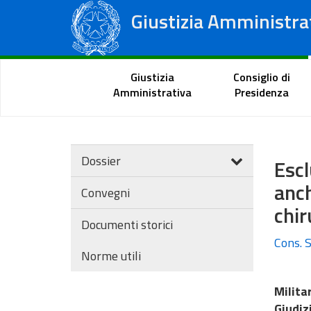
Giustizia Amministra
Consiglio di Stato
Tribunali Amministrativi Regionali
Portale del cittadino
Giustizia
Consiglio di
Amministrativa
Presidenza
Dossier
Escl
anc
Convegni
chir
Documenti storici
Cons. S
Norme utili
Milita
Giudiz