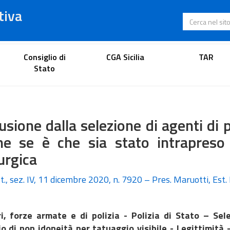
tiva
Cerca nel s
Portale dell'avvocato
Consiglio di
CGA Sicilia
TAR
Stato
usione dalla selezione di agenti di p
he se è che sia stato intrapreso
urgica
t., sez. IV, 11 dicembre 2020, n. 7920 – Pres. Maruotti, Est. 
ri, forze armate e di polizia - Polizia di Stato – Se
io di non idoneità per tatuaggio visibile - Legittimità 