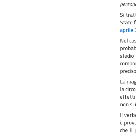
person
Si trat
Stato f
aprile
Nel ca
probabi
stadio
compon
precis
La magl
la circ
effetti
non si 
Il verb
è prova
che il