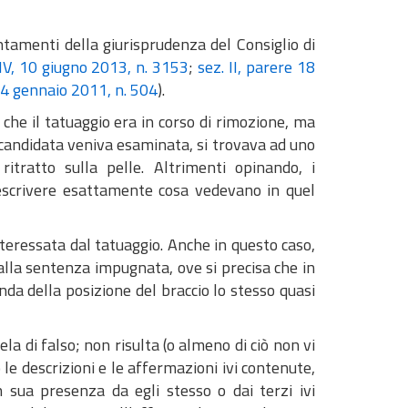
entamenti della giurisprudenza del Consiglio di
 IV, 10 giugno 2013, n. 3153
;
sez. II, parere 18
 24 gennaio 2011, n. 504
).
he il tatuaggio era in corso di rimozione, ma
a candidata veniva esaminata, si trovava ad uno
itratto sulla pelle. Altrimenti opinando, i
scrivere esattamente cosa vedevano in quel
nteressata dal tatuaggio. Anche in questo caso,
alla sentenza impugnata, ove si precisa che in
nda della posizione del braccio lo stesso quasi
ela di falso; non risulta (o almeno di ciò non vi
 le descrizioni e le affermazioni ivi contenute,
 sua presenza da egli stesso o dai terzi ivi