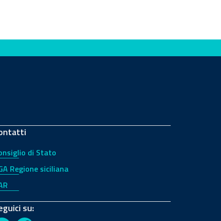
ontatti
onsiglio di Stato
GA Regione siciliana
AR
eguici su: