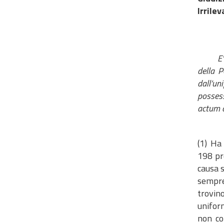
Irrilevanza
E
della P
dall’un
possesso
actum a
(1) Ha 
198 pre
causa s
sempre
trovin
uniform
non co