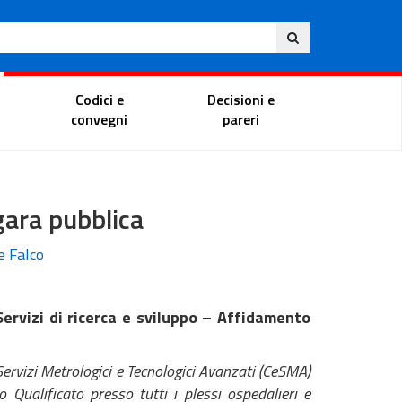
Ita
ito
Portale del magistrato
Codici e
Decisioni e
convegni
pareri
gara pubblica
e Falco
Servizi di ricerca e sviluppo – Affidamento
ervizi Metrologici e Tecnologici Avanzati (CeSMA)
 Qualificato presso tutti i plessi ospedalieri e