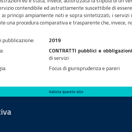
trazioni ed è stata, invece, autorizzata la stipula di un v
ervizio contendibile ed astrattamente suscettibile di esser
 ai principi ampiamente noti e sopra sintetizzati, i serviz
te una procedura comparativa e trasparente che, invece, no
i pubblicazione:
2019
a:
CONTRATTI pubblici e obbligazioni
di servizi
ia:
Focus di giurisprudenza e pareri
Valuta questo sito
tiva