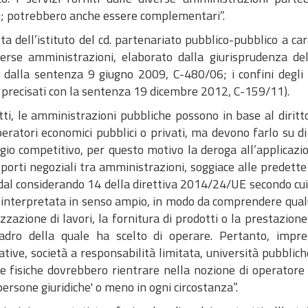
ci; potrebbero anche essere complementari”.
ta dell’istituto del cd. partenariato pubblico-pubblico a ca
verse amministrazioni, elaborato dalla giurisprudenza del
e dalla sentenza 9 giugno 2009, C-480/06; i confini degli 
 precisati con la sentenza 19 dicembre 2012, C-159/11).
tti, le amministrazioni pubbliche possono in base al diri
peratori economici pubblici o privati, ma devono farlo su d
gio competitivo, per questo motivo la deroga all’applicazi
porti negoziali tra amministrazioni, soggiace alle predette
al considerando 14 della direttiva 2014/24/UE secondo cui:
 interpretata in senso ampio, in modo da comprendere qual
izzazione di lavori, la fornitura di prodotti o la prestazione
adro della quale ha scelto di operare. Pertanto, imprese,
tive, società a responsabilità limitata, università pubblich
e fisiche dovrebbero rientrare nella nozione di operator
persone giuridiche' o meno in ogni circostanza”.