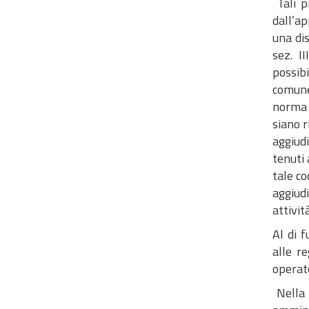
Tali p
dall’ap
una di
sez. I
possibi
comune
norma 
siano r
aggiudi
tenuti 
tale co
aggiud
attivit
Al di 
alle r
operato
Nella 