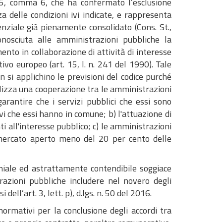
t. 5, comma 6, che ha confermato l’esclusione
za delle condizioni ivi indicate, e rappresenta
nziale già pienamente consolidato (Cons. St.,
onosciuta alle amministrazioni pubbliche la
mento in collaborazione di attività di interesse
o europeo (art. 15, l. n. 241 del 1990). Tale
si applichino le previsioni del codice purché
ealizza una cooperazione tra le amministrazioni
 garantire che i servizi pubblici che essi sono
ivi che essi hanno in comune; b) l'attuazione di
i all'interesse pubblico; c) le amministrazioni
ul mercato aperto meno del 20 per cento delle
oniale ed astrattamente contendibile soggiace
razioni pubbliche includere nel novero degli
ell’art. 3, lett. p), d.lgs. n. 50 del 2016.
ormativi per la conclusione degli accordi tra