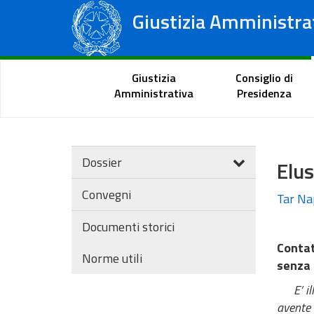
Giustizia Amministra
Consiglio di Stato
Tribunali Amministrativi Regionali
Portale del cittadino
Giustizia
Consiglio di
Amministrativa
Presidenza
Dossier
Elus
Convegni
Tar Nap
Documenti storici
Contat
Norme utili
senza 
E’ ille
avente 