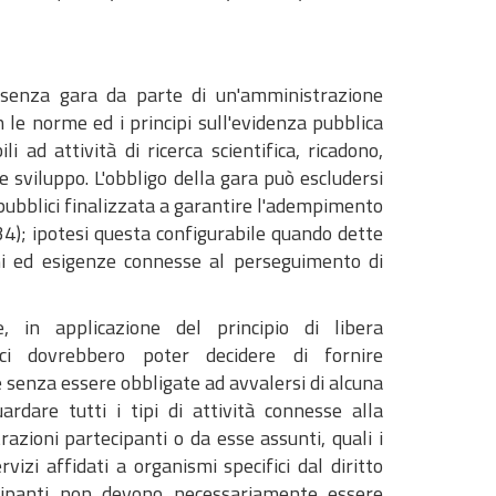
o senza gara da parte di un'amministrazione
 le norme ed i principi sull'evidenza pubblica
i ad attività di ricerca scientifica, ricadono,
 e sviluppo. L'obbligo della gara può escludersi
 pubblici finalizzata a garantire l'adempimento
 34); ipotesi questa configurabile quando dette
ni ed esigenze connesse al perseguimento di
, in applicazione del principio di libera
rici dovrebbero poter decidere di fornire
 senza essere obbligate ad avvalersi di alcuna
ardare tutti i tipi di attività connesse alla
razioni partecipanti o da esse assunti, quali i
ervizi affidati a organismi specifici dal diritto
tecipanti non devono necessariamente essere