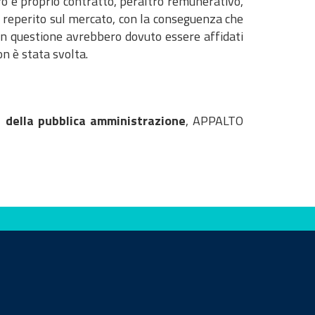
ero e proprio contratto, peraltro remunerativo,
e reperito sul mercato, con la conseguenza che
i in questione avrebbero dovuto essere affidati
n è stata svolta.
 della pubblica amministrazione
, APPALTO