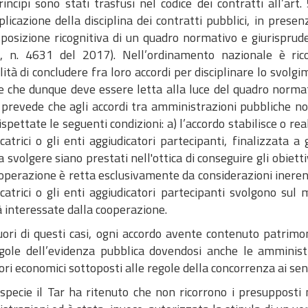
rincipi sono stati trasfusi nel codice dei contratti all’ar
plicazione della disciplina dei contratti pubblici, in presen
sposizione ricognitiva di un quadro normativo e giurisprude
II, n. 4631 del 2017). Nell’ordinamento nazionale è ric
lità di concludere fra loro accordi per disciplinare lo svolgi
 che dunque deve essere letta alla luce del quadro normativ
prevede che agli accordi tra amministrazioni pubbliche non 
ispettate le seguenti condizioni: a) l’accordo stabilisce o r
catrici o gli enti aggiudicatori partecipanti, finalizzata a
a svolgere siano prestati nell'ottica di conseguire gli obiett
operazione è retta esclusivamente da considerazioni inerent
icatrici o gli enti aggiudicatori partecipanti svolgono s
à interessate dalla cooperazione.
fuori di questi casi, ogni accordo avente contenuto patrim
egole dell’evidenza pubblica dovendosi anche le amminist
ri economici sottoposti alle regole della concorrenza ai sensi d
specie il Tar ha ritenuto che non ricorrono i presupposti n