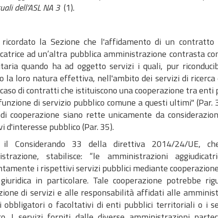
tuali dell’ASL NA 3
(1).
 ricordato la Sezione che l'affidamento di un contratt
catrice ad un’altra pubblica amministrazione contrasta con
aria quando ha ad oggetto servizi i quali, pur riconducibil
 la loro natura effettiva, nell'ambito dei servizi di ricerca
 caso di contratti che istituiscono una cooperazione tra enti
funzione di servizio pubblico comune a questi ultimi" (Par.
di cooperazione siano rette unicamente da considerazio
vi d'interesse pubblico (Par. 35).
 il Considerando 33 della direttiva 2014/24/UE, che
strazione, stabilisce: “le amministrazioni aggiudicat
tamente i rispettivi servizi pubblici mediante cooperazione
giuridica in particolare. Tale cooperazione potrebbe rigu
ione di servizi e alle responsabilità affidati alle amminist
 obbligatori o facoltativi di enti pubblici territoriali o i s
co. I servizi forniti dalle diverse amministrazioni par