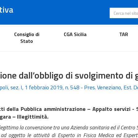
tiva
Cerca nel s
Portale dell'avvocato
Consiglio di
CGA Sicilia
TAR
Stato
ione dall’obbligo di svolgimento di 
oli, sez. I, 1 febbraio 2019, n. 548 - Pres. Veneziano, Est. D
ti della Pubblica amministrazione – Appalto servizi - 
gara – Illegittimità.
gittima la convenzione tra una Azienda sanitaria ed il Centro S
ad oggetto le attività di Esperto in Fisica Medica ed Esperto