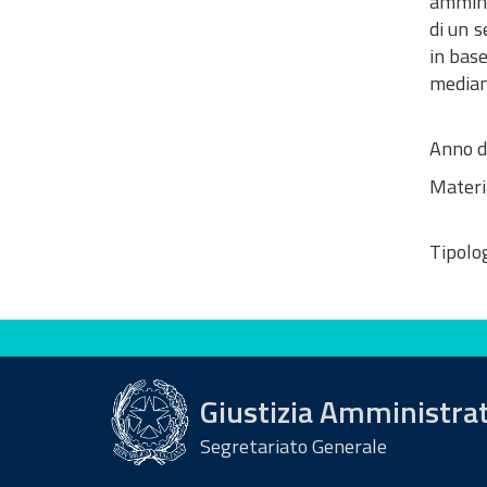
amminis
di un s
in base
median
Anno d
Materi
Tipolog
Valuta questo sito
Giustizia Amministra
Segretariato Generale