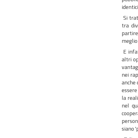
identi
Si trat
tra di
partir
meglio
E infa
altri o
vantag
nei rap
anche d
essere
la real
nel qu
coopera
person
siano '