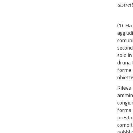
distret
(1) Ha
aggiudi
comunit
secondo
solo in
di una 
forme 
obietti
Rileva
ammini
congiun
forma 
prestaz
compiti
pubbli