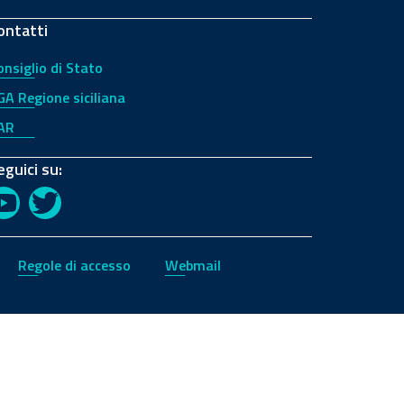
ontatti
onsiglio di Stato
GA Regione siciliana
AR
eguici su:
YouTube
Twitter
Regole di accesso
Webmail