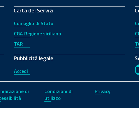
Carta dei Servizi
C
Consiglio di Stato
C
CGA Regione siciliana
C
TAR
T
Pubblicità legale
S
Accedi
chiarazione di
Condizioni di
Privacy
cessibilità
utilizzo