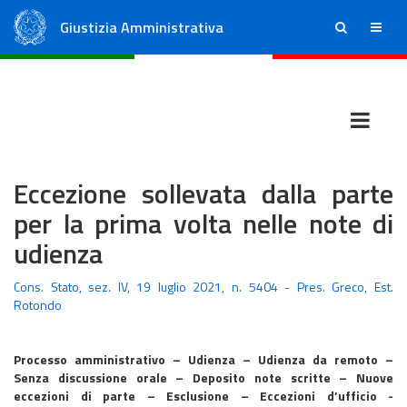
Giustizia Amministrativa
ricerca
menu
Consiglio di Stato
Tribunali Amministrativi Regionali
Eccezione sollevata dalla parte
per la prima volta nelle note di
udienza
Cons. Stato, sez. IV, 19 luglio 2021, n. 5404 - Pres. Greco, Est.
Rotondo
Processo amministrativo – Udienza – Udienza da remoto –
Senza discussione orale – Deposito note scritte – Nuove
eccezioni di parte – Esclusione – Eccezioni d’ufficio -