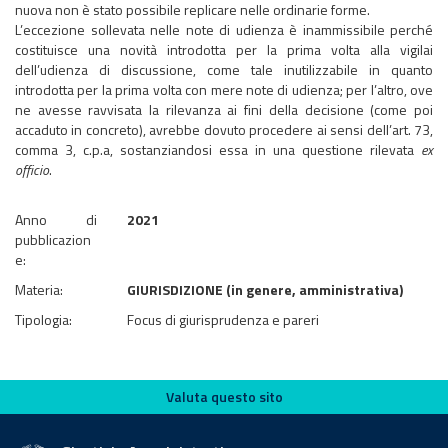
nuova non è stato possibile replicare nelle ordinarie forme.
​​​​​​​L’eccezione sollevata nelle note di udienza è inammissibile perché
costituisce una novità introdotta per la prima volta alla vigilai
dell’udienza di discussione, come tale inutilizzabile in quanto
introdotta per la prima volta con mere note di udienza; per l’altro, ove
ne avesse ravvisata la rilevanza ai fini della decisione (come poi
accaduto in concreto), avrebbe dovuto procedere ai sensi dell’art. 73,
comma 3, c.p.a, sostanziandosi essa in una questione rilevata
ex
officio
.
Anno di
2021
pubblicazion
e:
Materia:
GIURISDIZIONE (in genere, amministrativa)
Tipologia:
Focus di giurisprudenza e pareri
Valuta questo sito
Valuta questo sito