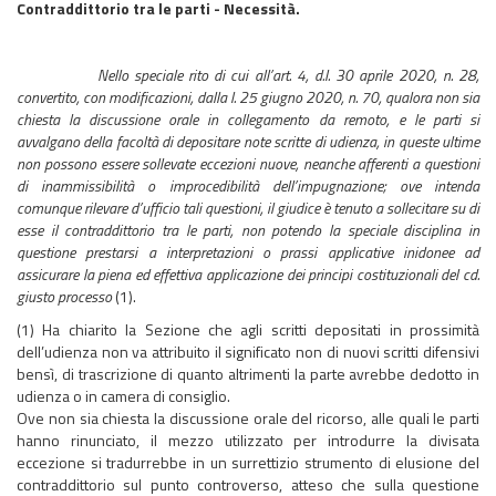
Contraddittorio tra le parti - Necessità.
Nello speciale rito di cui all’art. 4, d.l. 30 aprile 2020, n. 28,
convertito, con modificazioni, dalla l. 25 giugno 2020, n. 70, qualora non sia
chiesta la discussione orale in collegamento da remoto, e le parti si
avvalgano della facoltà di depositare note scritte di udienza, in queste ultime
non possono essere sollevate eccezioni nuove, neanche afferenti a questioni
di inammissibilità o improcedibilità dell’impugnazione; ove intenda
comunque rilevare d’ufficio tali questioni, il giudice è tenuto a sollecitare su di
esse il contraddittorio tra le parti, non potendo la speciale disciplina in
questione prestarsi a interpretazioni o prassi applicative inidonee ad
assicurare la piena ed effettiva applicazione dei principi costituzionali del cd.
giusto processo
(1).
(1) Ha chiarito la Sezione che agli scritti depositati in prossimità
dell’udienza non va attribuito il significato non di nuovi scritti difensivi
bensì, di trascrizione di quanto altrimenti la parte avrebbe dedotto in
udienza o in camera di consiglio.
Ove non sia chiesta la discussione orale del ricorso, alle quali le parti
hanno rinunciato, il mezzo utilizzato per introdurre la divisata
eccezione si tradurrebbe in un surrettizio strumento di elusione del
contraddittorio sul punto controverso, atteso che sulla questione