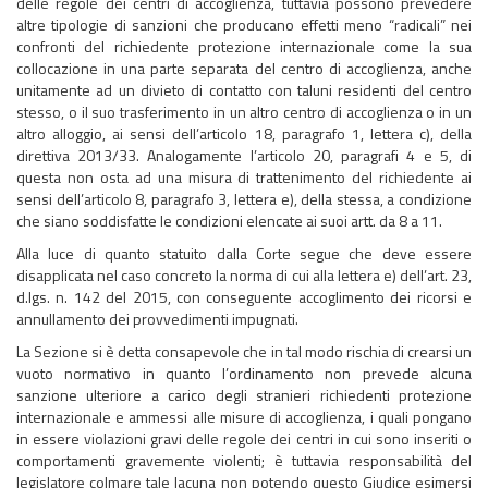
delle regole dei centri di accoglienza, tuttavia possono prevedere
altre tipologie di sanzioni che producano effetti meno “radicali” nei
confronti del richiedente protezione internazionale come la sua
collocazione in una parte separata del centro di accoglienza, anche
unitamente ad un divieto di contatto con taluni residenti del centro
stesso, o il suo trasferimento in un altro centro di accoglienza o in un
altro alloggio, ai sensi dell’articolo 18, paragrafo 1, lettera c), della
direttiva 2013/33. Analogamente l’articolo 20, paragrafi 4 e 5, di
questa non osta ad una misura di trattenimento del richiedente ai
sensi dell’articolo 8, paragrafo 3, lettera e), della stessa, a condizione
che siano soddisfatte le condizioni elencate ai suoi artt. da 8 a 11.
Alla luce di quanto statuito dalla Corte segue che deve essere
disapplicata nel caso concreto la norma di cui alla lettera e) dell’art. 23,
d.lgs. n. 142 del 2015, con conseguente accoglimento dei ricorsi e
annullamento dei provvedimenti impugnati.
La Sezione si è detta consapevole che in tal modo rischia di crearsi un
vuoto normativo in quanto l’ordinamento non prevede alcuna
sanzione ulteriore a carico degli stranieri richiedenti protezione
internazionale e ammessi alle misure di accoglienza, i quali pongano
in essere violazioni gravi delle regole dei centri in cui sono inseriti o
comportamenti gravemente violenti; è tuttavia responsabilità del
legislatore colmare tale lacuna non potendo questo Giudice esimersi