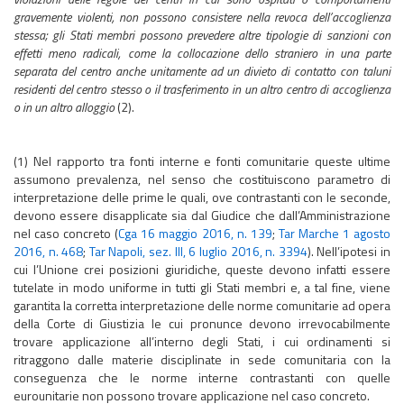
gravemente violenti, non possono consistere nella revoca dell’accoglienza
stessa; gli Stati membri possono prevedere altre tipologie di sanzioni con
effetti meno radicali, come la collocazione dello straniero in una parte
separata del centro anche unitamente ad un divieto di contatto con taluni
residenti del centro stesso o il trasferimento in un altro centro di accoglienza
o in un altro alloggio
(2).
(1) Nel rapporto tra fonti interne e fonti comunitarie queste ultime
assumono prevalenza, nel senso che costituiscono parametro di
interpretazione delle prime le quali, ove contrastanti con le seconde,
devono essere disapplicate sia dal Giudice che dall’Amministrazione
nel caso concreto (
Cga 16 maggio 2016, n. 139
;
Tar Marche 1 agosto
2016, n. 468
;
Tar Napoli, sez. III, 6 luglio 2016, n. 3394
). Nell’ipotesi in
cui l’Unione crei posizioni giuridiche, queste devono infatti essere
tutelate in modo uniforme in tutti gli Stati membri e, a tal fine, viene
garantita la corretta interpretazione delle norme comunitarie ad opera
della Corte di Giustizia le cui pronunce devono irrevocabilmente
trovare applicazione all’interno degli Stati, i cui ordinamenti si
ritraggono dalle materie disciplinate in sede comunitaria con la
conseguenza che le norme interne contrastanti con quelle
eurounitarie non possono trovare applicazione nel caso concreto.