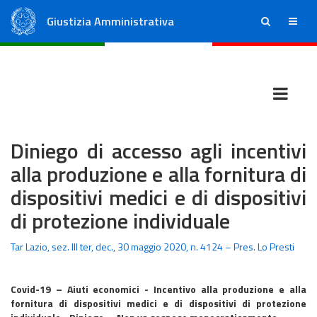
Giustizia Amministrativa
ricerca
menu
Consiglio di Stato
Tribunali Amministrativi Regionali
Diniego di accesso agli incentivi
alla produzione e alla fornitura di
dispositivi medici e di dispositivi
di protezione individuale
Tar Lazio, sez. III ter, dec., 30 maggio 2020, n. 4124 – Pres. Lo Presti
Covid-19 – Aiuti economici - Incentivo alla produzione e alla
fornitura di dispositivi medici e di dispositivi di protezione