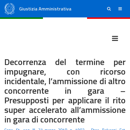
Giustizia Amministrativa
ricerca
menu
Consiglio di Stato
Tribunali Amministrativi Regionali
Decorrenza del termine per
impugnare, con ricorso
incidentale, l’ammissione di altro
concorrente in gara –
Presupposti per applicare il rito
super accelerato all’ammissione
in gara di concorrente
Cons. St., sez. III, 27 marzo 2018, n. 1902 – Pres. Balucani, Est.