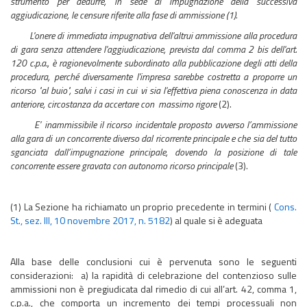
strumento per dedurre, in sede di impugnazione della successiva
aggiudicazione, le censure riferite alla fase di ammissione (1).
L'onere di immediata impugnativa dell'altrui ammissione alla procedura
di gara senza attendere l'aggiudicazione, prevista dal comma 2 bis dell'art.
120 c.p.a., è ragionevolmente subordinato alla pubblicazione degli atti della
procedura, perché diversamente l'impresa sarebbe costretta a proporre un
ricorso "al buio", salvi i casi in cui vi sia l'effettiva piena conoscenza in data
anteriore, circostanza da accertare con massimo rigore
(2).
E’ inammissibile il ricorso incidentale proposto avverso l’ammissione
alla gara di un concorrente diverso dal ricorrente principale e che sia del tutto
sganciata dall’impugnazione principale, dovendo la posizione di tale
concorrente essere gravata con autonomo ricorso principale
(3).
(1) La Sezione ha richiamato un proprio precedente in termini (
Cons.
St., sez. III, 10 novembre 2017, n. 5182
) al quale si è adeguata
Alla base delle conclusioni cui è pervenuta sono le seguenti
considerazioni: a) la rapidità di celebrazione del contenzioso sulle
ammissioni non è pregiudicata dal rimedio di cui all’art. 42, comma 1,
c.p.a., che comporta un incremento dei tempi processuali non