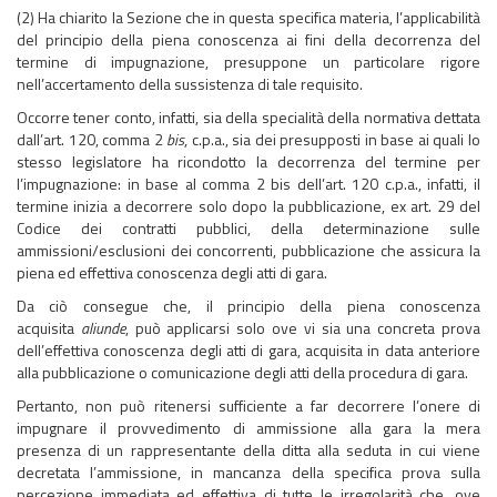
(2) Ha chiarito la Sezione che in questa specifica materia, l’applicabilità
del principio della piena conoscenza ai fini della decorrenza del
termine di impugnazione, presuppone un particolare rigore
nell’accertamento della sussistenza di tale requisito.
Occorre tener conto, infatti, sia della specialità della normativa dettata
dall’art. 120, comma 2
bis
, c.p.a., sia dei presupposti in base ai quali lo
stesso legislatore ha ricondotto la decorrenza del termine per
l’impugnazione: in base al comma 2 bis dell’art. 120 c.p.a., infatti, il
termine inizia a decorrere solo dopo la pubblicazione, ex art. 29 del
Codice dei contratti pubblici, della determinazione sulle
ammissioni/esclusioni dei concorrenti, pubblicazione che assicura la
piena ed effettiva conoscenza degli atti di gara.
Da ciò consegue che, il principio della piena conoscenza
acquisita
aliunde
, può applicarsi solo ove vi sia una concreta prova
dell’effettiva conoscenza degli atti di gara, acquisita in data anteriore
alla pubblicazione o comunicazione degli atti della procedura di gara.
Pertanto, non può ritenersi sufficiente a far decorrere l’onere di
impugnare il provvedimento di ammissione alla gara la mera
presenza di un rappresentante della ditta alla seduta in cui viene
decretata l’ammissione, in mancanza della specifica prova sulla
percezione immediata ed effettiva di tutte le irregolarità che, ove