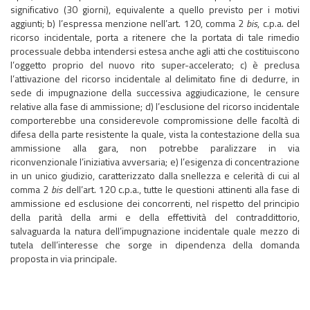
significativo (30 giorni), equivalente a quello previsto per i motivi
aggiunti; b) l’espressa menzione nell’art. 120, comma 2
bis
, c.p.a. del
ricorso incidentale, porta a ritenere che la portata di tale rimedio
processuale debba intendersi estesa anche agli atti che costituiscono
l’oggetto proprio del nuovo rito super-accelerato; c) è preclusa
l’attivazione del ricorso incidentale al delimitato fine di dedurre, in
sede di impugnazione della successiva aggiudicazione, le censure
relative alla fase di ammissione; d) l’esclusione del ricorso incidentale
comporterebbe una considerevole compromissione delle facoltà di
difesa della parte resistente la quale, vista la contestazione della sua
ammissione alla gara, non potrebbe paralizzare in via
riconvenzionale l’iniziativa avversaria; e) l’esigenza di concentrazione
in un unico giudizio, caratterizzato dalla snellezza e celerità di cui al
comma 2
bis
dell’art. 120 c.p.a., tutte le questioni attinenti alla fase di
ammissione ed esclusione dei concorrenti, nel rispetto del principio
della parità della armi e della effettività del contraddittorio,
salvaguarda la natura dell’impugnazione incidentale quale mezzo di
tutela dell’interesse che sorge in dipendenza della domanda
proposta in via principale.