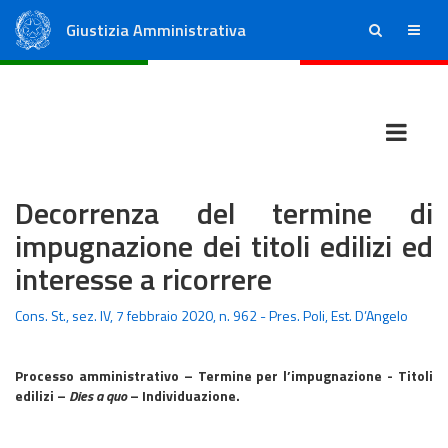
Giustizia Amministrativa
ricerca
menu
Consiglio di Stato
Tribunali Amministrativi Regionali
Decorrenza del termine di
impugnazione dei titoli edilizi ed
interesse a ricorrere
Cons. St., sez. IV, 7 febbraio 2020, n. 962 - Pres. Poli, Est. D’Angelo
Processo amministrativo – Termine per l’impugnazione - Titoli
edilizi –
Dies a quo
– Individuazione.