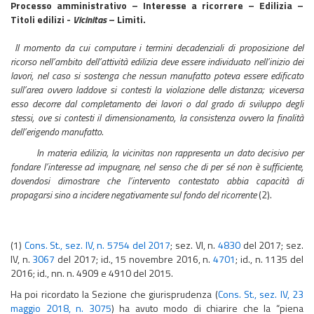
Processo amministrativo – Interesse a ricorrere – Edilizia –
Titoli edilizi -
Vicinitas
– Limiti.
Il momento da cui computare i termini decadenziali di proposizione del
ricorso nell’ambito dell’attività edilizia deve essere individuato nell’inizio dei
lavori, nel caso si sostenga che nessun manufatto poteva essere edificato
sull’area ovvero laddove si contesti la violazione delle distanza; viceversa
esso decorre dal completamento dei lavori o dal grado di sviluppo degli
stessi, ove si contesti il dimensionamento, la consistenza ovvero la finalità
dell’erigendo manufatto.
In materia edilizia, la vicinitas non rappresenta un dato decisivo per
fondare l’interesse ad impugnare, nel senso che di per sé non è sufficiente,
dovendosi dimostrare che l’intervento contestato abbia capacità di
propagarsi sino a incidere negativamente sul fondo del ricorrente
(2).
(1)
Cons. St., sez. IV, n. 5754 del 2017
; sez. VI, n.
4830
del 2017; sez.
IV, n.
3067
del 2017; id., 15 novembre 2016, n.
4701
; id., n. 1135 del
2016; id., nn. n. 4909 e 4910 del 2015.
Ha poi ricordato la Sezione che giurisprudenza (
Cons. St., sez. IV, 23
maggio 2018, n. 3075
) ha avuto modo di chiarire che la “piena