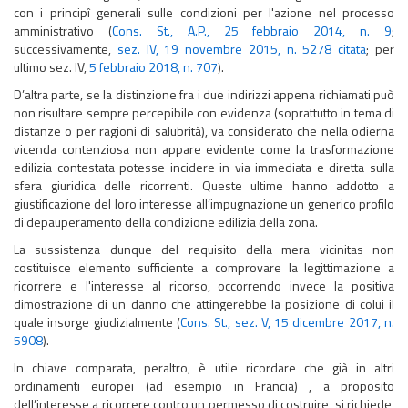
con i principî generali sulle condizioni per l'azione nel processo
amministrativo (
Cons. St., A.P., 25 febbraio 2014, n. 9
;
successivamente,
sez. IV, 19 novembre 2015, n. 5278 citata
; per
ultimo sez. IV,
5 febbraio 2018, n. 707
).
D’altra parte, se la distinzione fra i due indirizzi appena richiamati può
non risultare sempre percepibile con evidenza (soprattutto in tema di
distanze o per ragioni di salubrità), va considerato che nella odierna
vicenda contenziosa non appare evidente come la trasformazione
edilizia contestata potesse incidere in via immediata e diretta sulla
sfera giuridica delle ricorrenti. Queste ultime hanno addotto a
giustificazione del loro interesse all’impugnazione un generico profilo
di depauperamento della condizione edilizia della zona.
La sussistenza dunque del requisito della mera vicinitas non
costituisce elemento sufficiente a comprovare la legittimazione a
ricorrere e l'interesse al ricorso, occorrendo invece la positiva
dimostrazione di un danno che attingerebbe la posizione di colui il
quale insorge giudizialmente (
Cons. St., sez. V, 15 dicembre 2017, n.
5908
).
In chiave comparata, peraltro, è utile ricordare che già in altri
ordinamenti europei (ad esempio in Francia) , a proposito
dell’interesse a ricorrere contro un permesso di costruire, si richiede,