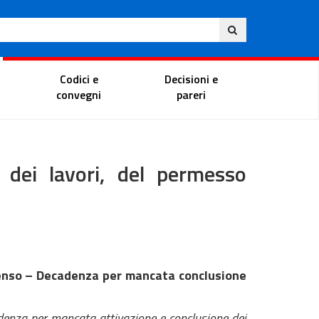
Ita
ito
Portale del magistrato
Codici e
Decisioni e
convegni
pareri
 dei lavori, del permesso
ssenso – Decadenza per mancata conclusione
 per mancata attivazione e conclusione dei