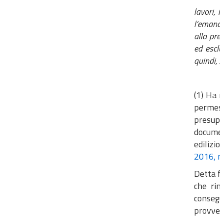
lavori,
l’emana
alla pr
ed escl
quindi,
(1) Ha 
permess
presup
docume
edilizi
2016, 
Detta f
che ri
conseg
provved