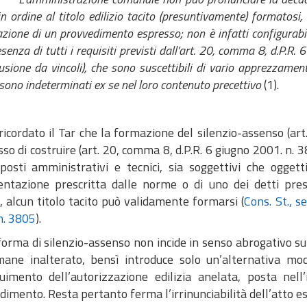
 in ordine al titolo edilizio tacito (presuntivamente) formatosi,
zione di un provvedimento espresso; non è infatti configurabi
esenza di tutti i requisiti previsti dall’art. 20, comma 8, d.P.
usione da vincoli), che sono suscettibili di vario apprezzament
 sono indeterminati ex se nel loro contenuto precettivo
(1).
ricordato il Tar che la formazione del silenzio-assenso (art.
o di costruire (art. 20, comma 8, d.P.R. 6 giugno 2001. n. 380
posti amministrativi e tecnici, sia soggettivi che oggettiv
ntazione prescritta dalle norme o di uno dei detti presu
o, alcun titolo tacito può validamente formarsi (
Cons.
St., s
n. 3805
).
orma di silenzio-assenso non incide in senso abrogativo sul
mane inalterato, bensì introduce solo un’alternativa moda
uimento dell’autorizzazione edilizia anelata, posta nell’
imento. Resta pertanto ferma l’irrinunciabilità dell’atto es