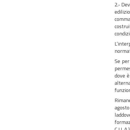
2.- Dev
edilizi
comma 
costru
condizi
L’inter
normati
Se per 
permess
dove è
altern
funzion
Rimane 
agosto
laddov
formazi
C.I.L.A