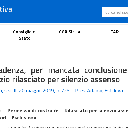
tiva
Cerca nel s
Portale dell'avvocato
Consiglio di
CGA Sicilia
TAR
Stato
adenza, per mancata conclusione
izio rilasciato per silenzio assenso
i, sez. II, 20 maggio 2019, n. 725 – Pres. Adamo, Est. Ieva
ia – Permesso di costruire – Rilasciato per silenzio a
vori – Esclusione.
nistrazione comunale non può pronunciare la decadenza