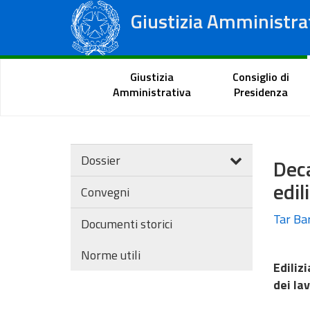
Giustizia Amministra
Consiglio di Stato
Tribunali Amministrativi Regionali
Portale del cittadino
Giustizia
Consiglio di
Amministrativa
Presidenza
Dossier
Dec
edil
Convegni
Tar Bar
Documenti storici
Norme utili
Ediliz
dei la
L’ammi