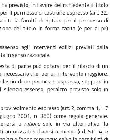
 ha previsto, in favore del richiedente il titolo
e per il permesso di costruire espresso (art. 22,
ciuta la facoltà di optare per il permesso di
ione del titolo in forma tacita (e per di più
assenso agli interventi edilizi previsti dalla
uta in senso razionale.
esta di parte può optarsi per il rilascio di un
ca, necessario che, per un intervento maggiore,
 rilascio di un permesso espresso, seppure in
l silenzio-assenso, peraltro previsto solo in
un provvedimento espresso (art. 2, comma 1, l. 7
6 giugno 2001, n. 380) come regola generale,
itenersi a
ratione
solo in via alternativa, la
utorizzativi diversi o minori (c.d. S.C.I.A. e
mplati e fanno comunque salva la possibilità di