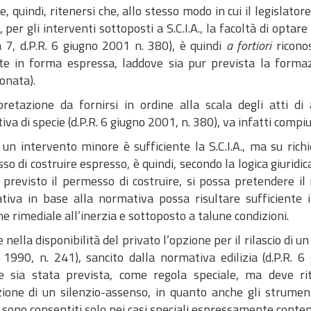
e, quindi, ritenersi che, allo stesso modo in cui il legislatore
o, per gli interventi sottoposti a S.C.I.A., la facoltà di optar
7, d.P.R. 6 giugno 2001 n. 380), è quindi
a fortiori
riconos
ite in forma espressa, laddove sia pur prevista la formaz
onata).
pretazione da fornirsi in ordine alla scala degli atti di 
va di specie (d.P.R. 6 giugno 2001, n. 380), va infatti compi
un intervento minore è sufficiente la S.C.I.A., ma su richi
o di costruire espresso, è quindi, secondo la logica giuridi
 previsto il permesso di costruire, si possa pretendere il
ativa in base alla normativa possa risultare sufficiente i
e rimediale all’inerzia e sottoposto a talune condizioni.
nella disponibilità del privato l’opzione per il rilascio di 
 1990, n. 241), sancito dalla normativa edilizia (d.P.R. 
e sia stata prevista, come regola speciale, ma deve r
one di un silenzio-assenso, in quanto anche gli strumenti a
.) sono consentiti solo nei casi speciali espressamente conte