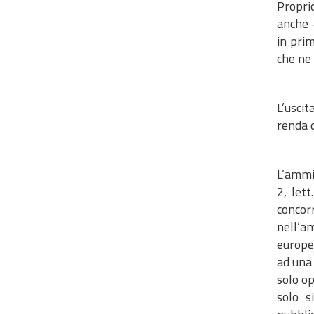
Propri
anche –
in pri
che ne 
L’uscit
renda d
L’ammi
2, let
concor
nell’am
europe
ad una 
solo op
solo s