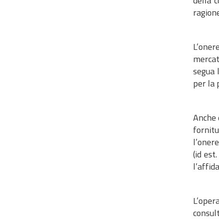
della c
ragione
L’oner
mercato
segua 
per la 
Anche q
fornitu
l’oner
(id est
l’affid
L’oper
consul