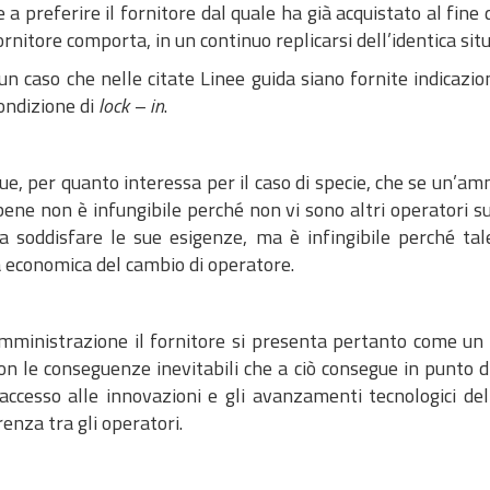
a preferire il fornitore dal quale ha già acquistato al fine d
ornitore comporta, in un continuo replicarsi dell’identica sit
n caso che nelle citate Linee guida siano fornite indicazio
ondizione di
lock – in
.
e, per quanto interessa per il caso di specie, che se un’am
bene non è infungibile perché non vi sono altri operatori s
 a soddisfare le sue esigenze, ma è infingibile perché ta
à economica del cambio di operatore.
amministrazione il fornitore si presenta pertanto come un
con le conseguenze inevitabili che a ciò consegue in punto 
accesso alle innovazioni e gli avanzamenti tecnologici del
enza tra gli operatori.