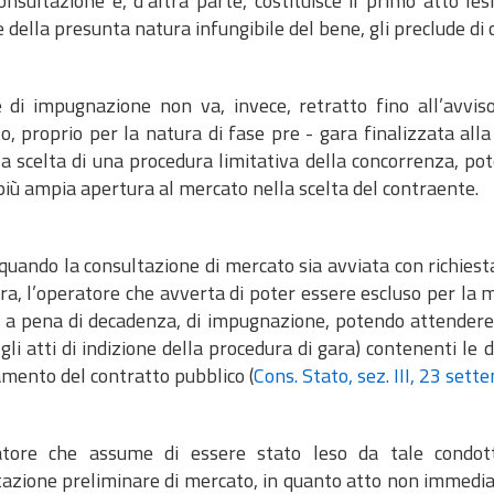
onsultazione e, d’altra parte, costituisce il primo atto le
 della presunta natura infungibile del bene, gli preclude di
e di impugnazione non va, invece, retratto fino all’avvis
, proprio per la natura di fase pre - gara finalizzata alla
la scelta di una procedura limitativa della concorrenza, 
più ampia apertura al mercato nella scelta del contraente.
uando la consultazione di mercato sia avviata con richiesta
ra, l’operatore che avverta di poter essere escluso per la m
e a pena di decadenza, di impugnazione, potendo attendere g
. gli atti di indizione della procedura di gara) contenenti le
amento del contratto pubblico (
Cons. Stato, sez. III, 23 set
atore che assume di essere stato leso da tale condo
tazione preliminare di mercato, in quanto atto non immedi