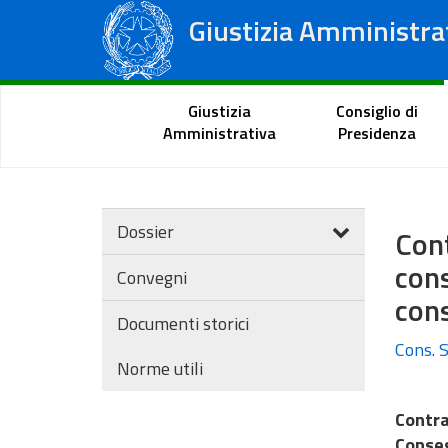
Giustizia Amministra
Consiglio di Stato
Tribunali Amministrativi Regionali
Portale del cittadino
Giustizia
Consiglio di
Amministrativa
Presidenza
Dossier
Con
con
Convegni
cons
Documenti storici
Cons. S
Norme utili
Contra
Conseg