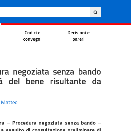
Ita
ito
Portale del magistrato
Codici e
Decisioni e
convegni
pareri
dura negoziata senza bando
tà del bene risultante da
Di Matteo
tura – Procedura negoziata senza bando –
a seguito di consultazione preliminare di