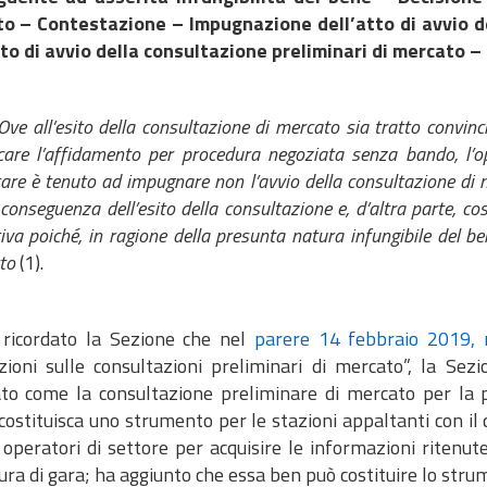
o – Contestazione – Impugnazione dell’atto di avvio d
tto di avvio della consultazione preliminari di mercato –
Ove all’esito della consultazione di mercato sia tratto convinc
icare l’affidamento per procedura negoziata senza bando, l’
are è tenuto ad impugnare non l’avvio della consultazione di m
 conseguenza dell’esito della consultazione e, d’altra parte, cos
iva poiché, in ragione della presunta natura infungibile del ben
to
(1).
 ricordato la Sezione che nel
parere 14 febbraio 2019, 
azioni sulle consultazioni preliminari di mercato”, la Sez
ato come la consultazione preliminare di mercato per la 
ostituisca uno strumento per le stazioni appaltanti con il 
 operatori di settore per acquisire le informazioni ritenu
ra di gara; ha aggiunto che essa ben può costituire lo stru