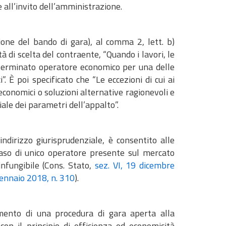
 all’invito dell’amministrazione.
ione del bando di gara), al comma 2, lett. b)
tà di scelta del contraente, “Quando i lavori, le
eterminato operatore economico per una delle
. È poi specificato che “Le eccezioni di cui ai
economici o soluzioni alternative ragionevoli e
ciale dei parametri dell’appalto”.
indirizzo giurisprudenziale, è consentito alle
caso di unico operatore presente sul mercato
infungibile (Cons. Stato,
sez. VI, 19 dicembre
 gennaio 2018, n. 310
).
gimento di una procedura di gara aperta alla
on il principio di efficienza ed economicità