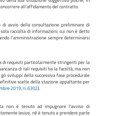
sivo della sua situazione soggettiva poiché, in
 concorrere all’affidamento del contratto.
o di avvio della consultazione preliminare di
 sola raccolta di informazioni, cui non è detto
potendo l’amministrazione sempre determinarsi
 di requisiti particolarmente stringenti per la
ancanza di tali requisiti ha la facoltà, ma non
li sviluppi della successiva fase procedurale
 definitive scelte della stazione appaltante per
tembre 2019, n. 6302
).
tta non è tenuto ad impugnare l’avviso di
atamente lesivo, né è tenuto a prendere parte