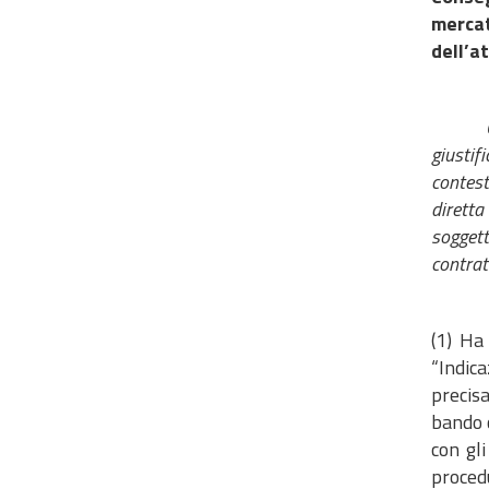
mercat
dell’a
giustif
contest
diretta
soggett
contrat
(1) Ha
“Indic
precis
bando c
con gli
procedu