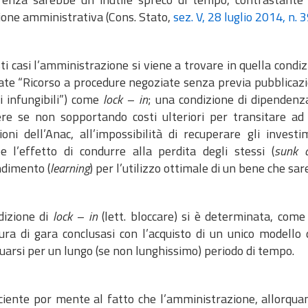
ione amministrativa (Cons. Stato,
sez. V, 28 luglio 2014, n. 
ti casi l’amministrazione si viene a trovare in quella condiz
late “Ricorso a procedure negoziate senza previa pubblicazi
i infungibili”) come
lock – in
; una condizione di dipendenz
iere se non sopportando costi ulteriori per transitare ad
ioni dell’Anac, all’impossibilità di recuperare gli invest
e l’effetto di condurre alla perdita degli stessi (
sunk c
dimento (
learning
) per l’utilizzo ottimale di un bene che sar
dizione di
lock – in
(lett. bloccare) si è determinata, come
ura di gara conclusasi con l’acquisto di un unico modello
uarsi per un lungo (se non lunghissimo) periodo di tempo.
ciente por mente al fatto che l’amministrazione, allorquan