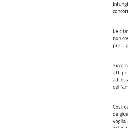
infungi
concor
Le cita
non cos
pre – 
Siccome
atti pr
ad ess
dell’a
Così, o
da giu
voglia