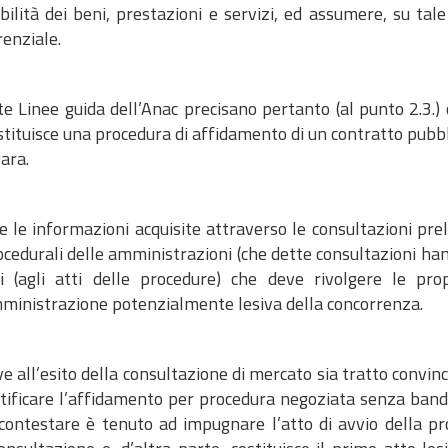
bilità dei beni, prestazioni e servizi, ed assumere, su tal
renziale.
te Linee guida dell’Anac precisano pertanto (al punto 2.3.
tituisce una procedura di affidamento di un contratto pubbli
gara.
 le informazioni acquisite attraverso le consultazioni prel
ocedurali delle amministrazioni (che dette consultazioni hann
i (agli atti delle procedure) che deve rivolgere le prop
mministrazione potenzialmente lesiva della concorrenza.
ve all’esito della consultazione di mercato sia tratto convin
stificare l’affidamento per procedura negoziata senza band
 contestare è tenuto ad impugnare l’atto di avvio della pr