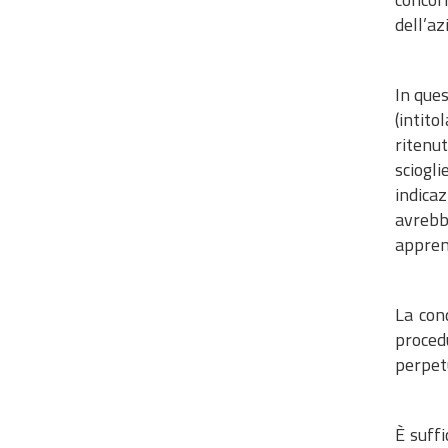
dell’az
In ques
(intito
ritenut
sciogl
indicaz
avrebb
appren
La con
proced
perpet
È suffi