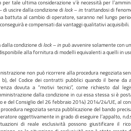
o per tale ultima considerazione v’è necessità per l’ammini
 di uscire dalla condizione di
lock – in
: trattandosi di fenom
ma battuta al cambio di operatore, saranno nel lungo period
conseguirà e compensati dai vantaggi qualitativi acquisibili.
a dalla condizione di
lock – in
può avvenire solamente con una
isponibile alla fornitura di modelli equivalenti a quelli in us
nistrazione non può ricorrere alla procedura negoziata se
t. b), del Codice dei contratti pubblici quando il bene da 
renza dovuta a “motivi tecnici”, come richiesto dal legi
ministrazione dalla condizione in cui essa stessa si è post
o e del Consiglio del 26 febbraio 2014) 2014/24/UE, al cons
procedura negoziata senza pubblicazione del bando precisand
eratore oggettivamente in grado di eseguire l’appalto, n.d.s
ituazioni di reale esclusività possono giustificare il r