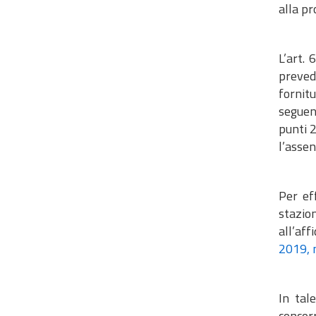
alla pr
L’art.
prevede
fornit
seguent
punti 2
l’assen
Per eff
stazio
all’af
2019, 
In tal
concor