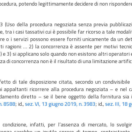
ocedura, potendo legittimamente decidere di non rispondere
 63 (Uso della procedura negoziata senza previa pubblicaz
, tra i casi tassativi cui è possibile far ricorso a tale modali
ure o i servizi possono essere forniti unicamente da un d
i ragioni: … 2) la concorrenza è assente per motivi tecnici”
) e 3) si applicano solo quando non esistono altri operatori 
za di concorrenza non è il risultato di una limitazione artifi
etto di tale disposizione citata, secondo un condivisibile 
ni appaltanti ricorrere alla procedura negoziata – e nel 
fidamento diretto – se il bene oggetto della fornitura sia 
n. 8588
; id.,
sez. VI, 13 giugno 2019, n. 3983
; id.,
sez. III, 18
e condizione, infatti, per l’assenza di mercato, lo svol
renza sarebbe un inutile spreco di tempo, contrastante c