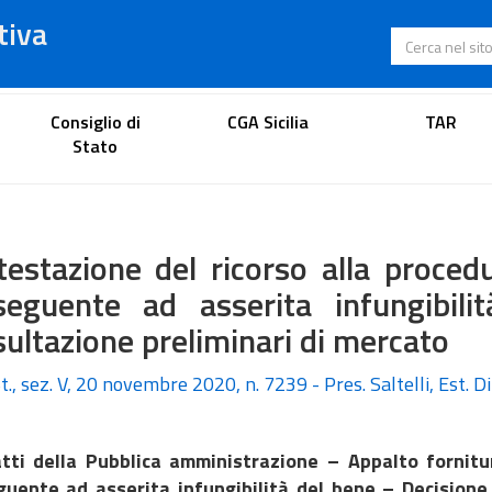
tiva
Cerca nel s
Portale dell'avvocato
Consiglio di
CGA Sicilia
TAR
Stato
testazione del ricorso alla proce
seguente ad asserita infungibili
ultazione preliminari di mercato
t., sez. V, 20 novembre 2020, n. 7239 - Pres. Saltelli, Est. 
tti della Pubblica amministrazione – Appalto forni
uente ad asserita infungibilità del bene – Decisione 