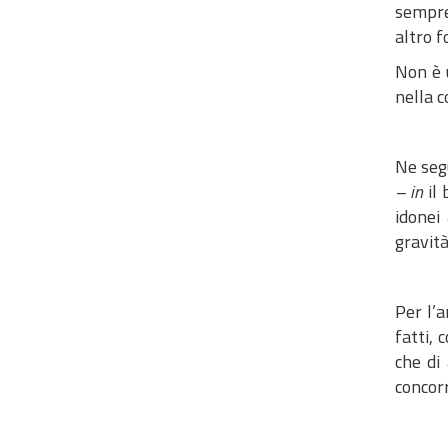
sempre 
altro f
Non è u
nella c
Ne segu
– in
il 
idonei
gravit
Per l’
fatti, 
che di 
concorr