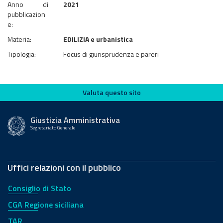
Anno di
2021
pubblicazion
e:
Materia:
EDILIZIA e urbanistica
Tipologia:
Focus di giurisprudenza e pareri
Valuta questo sito
Valuta questo sito
Giustizia Amministrativa
Segretariato Generale
Uffici relazioni con il pubblico
Consiglio di Stato
CGA Regione siciliana
TAR