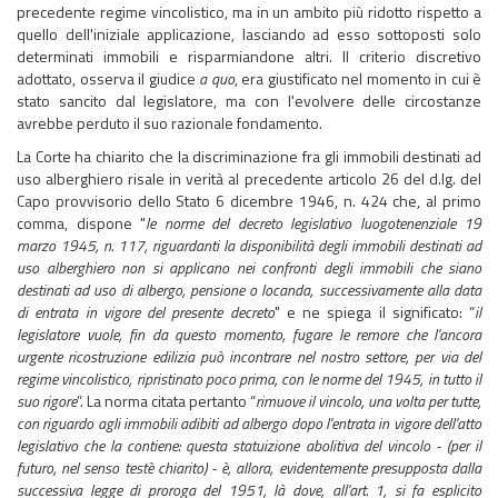
precedente regime vincolistico, ma in un ambito più ridotto rispetto a
quello dell'iniziale applicazione, lasciando ad esso sottoposti solo
determinati immobili e risparmiandone altri. Il criterio discretivo
adottato, osserva il giudice
a quo
, era giustificato nel momento in cui è
stato sancito dal legislatore, ma con l'evolvere delle circostanze
avrebbe perduto il suo razionale fondamento.
La Corte ha chiarito che la discriminazione fra gli immobili destinati ad
uso alberghiero risale in verità al precedente articolo 26 del d.lg. del
Capo provvisorio dello Stato 6 dicembre 1946, n. 424 che, al primo
comma, dispone "
le norme del decreto legislativo luogotenenziale 19
marzo 1945, n. 117, riguardanti la disponibilità degli immobili destinati ad
uso alberghiero non si applicano nei confronti degli immobili che siano
destinati ad uso di albergo, pensione o locanda, successivamente alla data
di entrata in vigore del presente decreto
" e ne spiega il significato: “
il
legislatore vuole, fin da questo momento, fugare le remore che l'ancora
urgente ricostruzione edilizia può incontrare nel nostro settore, per via del
regime vincolistico, ripristinato poco prima, con le norme del 1945, in tutto il
suo rigore
”. La norma citata pertanto “
rimuove il vincolo, una volta per tutte,
con riguardo agli immobili adibiti ad albergo dopo l'entrata in vigore dell'atto
legislativo che la contiene: questa statuizione abolitiva del vincolo - (per il
futuro, nel senso testè chiarito) - è, allora, evidentemente presupposta dalla
successiva legge di proroga del 1951, là dove, all'art. 1, si fa esplicito