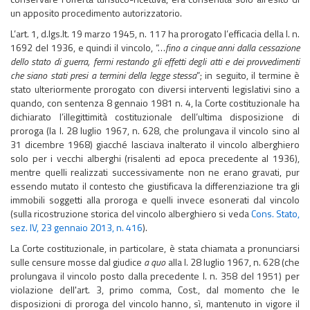
un apposito procedimento autorizzatorio.
L’art. 1, d.lgs.lt. 19 marzo 1945, n. 117 ha prorogato l’efficacia della l. n.
1692 del 1936, e quindi il vincolo, “…
fino a cinque anni dalla cessazione
dello stato di guerra, fermi restando gli effetti degli atti e dei provvedimenti
che siano stati presi a termini della legge stessa
”; in seguito, il termine è
stato ulteriormente prorogato con diversi interventi legislativi sino a
quando, con sentenza 8 gennaio 1981 n. 4, la Corte costituzionale ha
dichiarato l’illegittimità costituzionale dell’ultima disposizione di
proroga (la l. 28 luglio 1967, n. 628, che prolungava il vincolo sino al
31 dicembre 1968) giacché lasciava inalterato il vincolo alberghiero
solo per i vecchi alberghi (risalenti ad epoca precedente al 1936),
mentre quelli realizzati successivamente non ne erano gravati, pur
essendo mutato il contesto che giustificava la differenziazione tra gli
immobili soggetti alla proroga e quelli invece esonerati dal vincolo
(sulla ricostruzione storica del vincolo alberghiero si veda
Cons. Stato,
sez. IV, 23 gennaio 2013, n. 416
).
La Corte costituzionale, in particolare, è stata chiamata a pronunciarsi
sulle censure mosse dal giudice
a quo
alla l. 28 luglio 1967, n. 628 (che
prolungava il vincolo posto dalla precedente l. n. 358 del 1951) per
violazione dell'art. 3, primo comma, Cost., dal momento che le
disposizioni di proroga del vincolo hanno, sì, mantenuto in vigore il