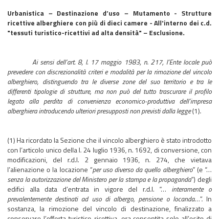
Urbanistica – Destinazione d’uso – Mutamento - Strutture
ricettive alberghiere con più di dieci camere - All'interno dei c.d.
"tessuti turistico-ricettivi ad alta densità" – Esclusione.
Ai sensi dell’art. 8, l. 17 maggio 1983, n. 217, l’Ente locale può
prevedere con discrezionalità criteri e modalità per la rimozione del vincolo
alberghiero, distinguendo tra le diverse zone del suo territorio e tra le
differenti tipologie di strutture, ma non può del tutto trascurare il profilo
legato alla perdita di convenienza economico-produttiva dell’impresa
alberghiera introducendo ulteriori presupposti non previsti dalla legge
(1).
(1) Ha ricordato la Sezione che il vincolo alberghiero è stato introdotto
con l’articolo unico della l. 24 luglio 1936, n. 1692, di conversione, con
modificazioni, del r.d.l. 2 gennaio 1936, n. 274, che vietava
l’alienazione o la locazione “
per uso diverso da quello alberghiero
” (e “…
senza la autorizzazione del Ministero per la stampa e la propaganda
”) degli
edifici alla data d’entrata in vigore del r.d.l. “…
interamente o
prevalentemente destinati ad uso di albergo, pensione o locanda
…”. In
sostanza, la rimozione del vincolo di destinazione, finalizzato a
conservare l’offerta turistico-ricettiva, era consentita solo all’esito di