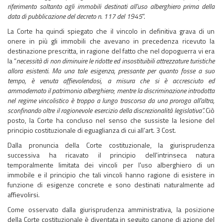
riferimento soltanto agli immobili destinati all'uso alberghiero prima della
data di pubblicazione del decreto n. 117 del 1945
”.
La Corte ha quindi spiegato che il vincolo in definitiva grava di un
onere in più gli immobili che avevano in precedenza ricevuto la
destinazione prescritta, in ragione del fatto che nel dopoguerra vi era
la “
necessità di non diminuire le ridotte ed insostituibili attrezzature turistiche
allora esistenti. Ma una tale esigenza, pressante per quanto fosse a suo
tempo, è venuta affievolendosi, a misura che si è accresciuto ed
ammodernato il patrimonio alberghiero
;
mentre la discriminazione introdotta
nel regime vincolistico è troppo a lungo trascorsa da una proroga all'altra,
sconfinando oltre il ragionevole esercizio della discrezionalità legislativa”.
Ciò
posto, la Corte ha concluso nel senso che sussiste la lesione del
principio costituzionale di eguaglianza di cui all’art. 3 Cost.
Dalla pronuncia della Corte costituzionale, la giurisprudenza
successiva ha ricavato il principio dell'intrinseca natura
temporalmente limitata dei vincoli per l'uso alberghiero di un
immobile e il principio che tali vincoli hanno ragione di esistere in
funzione di esigenze concrete e sono destinati naturalmente ad
affievolirsi.
Come osservato dalla giurisprudenza amministrativa, la posizione
della Corte costituzionale è diventata in seguito canone di azione del