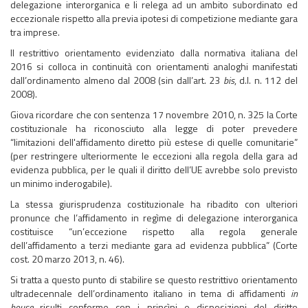
delegazione interorganica e li relega ad un ambito subordinato ed
eccezionale rispetto alla previa ipotesi di competizione mediante gara
tra imprese.
Il restrittivo orientamento evidenziato dalla normativa italiana del
2016 si colloca in continuità con orientamenti analoghi manifestati
dall’ordinamento almeno dal 2008 (sin dall’art. 23
bis
, d.l. n. 112 del
2008).
Giova ricordare che con sentenza 17 novembre 2010, n. 325 la Corte
costituzionale ha riconosciuto alla legge di poter prevedere
“limitazioni dell'affidamento diretto più estese di quelle comunitarie”
(per restringere ulteriormente le eccezioni alla regola della gara ad
evidenza pubblica, per le quali il diritto dell’UE avrebbe solo previsto
un minimo inderogabile).
La stessa giurisprudenza costituzionale ha ribadito con ulteriori
pronunce che l’affidamento in regìme di delegazione interorganica
costituisce “un’eccezione rispetto alla regola generale
dell’affidamento a terzi mediante gara ad evidenza pubblica” (Corte
cost. 20 marzo 2013, n. 46).
Si tratta a questo punto di stabilire se questo restrittivo orientamento
ultradecennale dell’ordinamento italiano in tema di affidamenti
in
house
risulti conforme con i princìpi e disposizioni del diritto