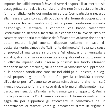
impone che l’affidamento
in house
di servizi disponibili sul mercato sia
assoggettato a una duplice condizione, che non è richiesta per le altre
forme di affidamento dei medesimi servizi (con particolare riguardo
alla messa a gara con appalti pubblici e alle forme di cooperazione
orizzontale fra amministrazioni): a) la prima condizione consiste
nell’obbligo di motivare le condizioni che hanno comportato
l’esclusione del ricorso al mercato. Tale condizione muove dal ritenuto
carattere secondario e residuale dell’affidamento
in house
, che appare
poter essere legittimamente disposto soltanto in caso di,
sostanzialmente, dimostrato ‘fallimento del mercato’ rilevante a causa
di prevedibili mancanze in ordine a “gli obiettivi di universalità e
socialità, di efficienza, di economicità e di qualità del servizio, nonché
di ottimale impiego delle risorse pubbliche” (risultando altrimenti
tendenzialmente precluso), cui la società
in house
invece supplirebbe;
b) la seconda condizione consiste nell’obbligo di indicare, a quegli
tessi propositi, gli specifici benefìci per la collettività connessi
all’opzione per l’affidamento
in house
(dimostrazione che non sarà
invece necessario fornire in caso di altre forme di affidamento – con
particolare riguardo all’affidamento tramite gare di appalto -). Anche
qui la previsione dell’ordinamento italiano di forme di motivazione
aggravata per supportare gli affidamenti
in house
muove da un
orientamento di sfavore verso gli affidamenti diretti in regìme di