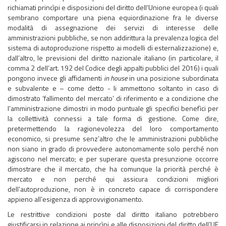
richiamati princìpi e disposizioni del diritto dell’Unione europea (i quali
sembrano comportare una piena equiordinazione fra le diverse
modalità di assegnazione dei servizi di interesse delle
amministrazioni pubbliche, se non addirittura la prevalenza logica del
sistema di autoproduzione rispetto ai modelli di esternalizzazione) e,
dall’altro, le previsioni del diritto nazionale italiano (in particolare, il
comma 2 dell’art. 192 del Codice degli appalti pubblici del 2016) i quali
pongono invece gli affidamenti
in house
in una posizione subordinata
e subvalente e – come detto - li ammettono soltanto in caso di
dimostrato ‘fallimento del mercato’ di riferimento e a condizione che
l’amministrazione dimostri in modo puntuale gli specifici benefìci per
la collettività connessi a tale forma di gestione. Come dire,
pretermettendo la ragionevolezza del loro comportamento
economico, si presume senz’altro che le amministrazioni pubbliche
non siano in grado di provvedere autonomamente solo perché non
agiscono nel mercato; e per superare questa presunzione occorre
dimostrare che il mercato, che ha comunque la priorità perché è
mercato e non perché qui assicura condizioni migliori
dell’autoproduzione, non è in concreto capace di corrispondere
appieno all’esigenza di approvvigionamento.
Le restrittive condizioni poste dal diritto italiano potrebbero
giustificarsi in relazione ai princìpi e alle disposizioni del diritto dell’UE