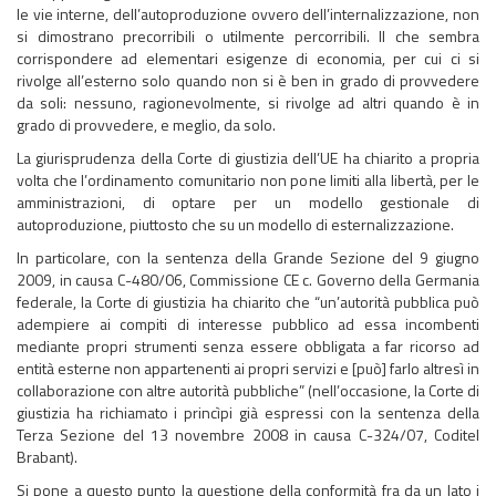
le vie interne, dell’autoproduzione ovvero dell’internalizzazione, non
si dimostrano precorribili o utilmente percorribili. Il che sembra
corrispondere ad elementari esigenze di economia, per cui ci si
rivolge all’esterno solo quando non si è ben in grado di provvedere
da soli: nessuno, ragionevolmente, si rivolge ad altri quando è in
grado di provvedere, e meglio, da solo.
La giurisprudenza della Corte di giustizia dell’UE ha chiarito a propria
volta che l’ordinamento comunitario non pone limiti alla libertà, per le
amministrazioni, di optare per un modello gestionale di
autoproduzione, piuttosto che su un modello di esternalizzazione.
In particolare, con la sentenza della Grande Sezione del 9 giugno
2009, in causa C-480/06, Commissione CE c. Governo della Germania
federale, la Corte di giustizia ha chiarito che “un’autorità pubblica può
adempiere ai compiti di interesse pubblico ad essa incombenti
mediante propri strumenti senza essere obbligata a far ricorso ad
entità esterne non appartenenti ai propri servizi e [può] farlo altresì in
collaborazione con altre autorità pubbliche” (nell’occasione, la Corte di
giustizia ha richiamato i princìpi già espressi con la sentenza della
Terza Sezione del 13 novembre 2008 in causa C-324/07, Coditel
Brabant).
Si pone a questo punto la questione della conformità fra da un lato i