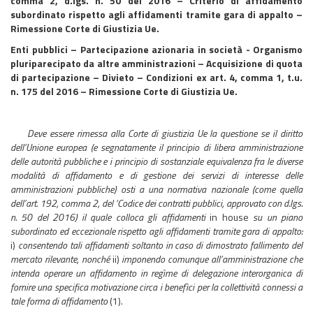
comma 2, d.lgs. n. 50 del 2016 – Criterio di affidamento
subordinato rispetto agli affidamenti tramite gara di appalto –
Rimessione Corte di Giustizia Ue.
Enti pubblici – Partecipazione azionaria in società - Organismo
pluriparecipato da altre amministrazioni – Acquisizione di quota
di partecipazione – Divieto – Condizioni ex art. 4, comma 1, t.u.
n. 175 del 2016 – Rimessione Corte di Giustizia Ue.
Deve essere rimessa alla Corte di giustizia Ue la questione
se il diritto
dell’Unione europea (e segnatamente il principio di libera amministrazione
delle autorità pubbliche e i principio di sostanziale equivalenza fra le diverse
modalità di affidamento e di gestione dei servizi di interesse delle
amministrazioni pubbliche) osti a una normativa nazionale (come quella
dell’art. 192, comma 2, del ‘Codice dei contratti pubblici, approvato con d.lgs.
n. 50 del 2016) il quale colloca gli affidamenti
in house
su un piano
subordinato ed eccezionale rispetto agli affidamenti tramite gara di appalto:
i)
consentendo tali affidamenti soltanto in caso di dimostrato fallimento del
mercato rilevante, nonché
ii)
imponendo comunque all’amministrazione che
intenda operare un affidamento in regìme di delegazione interorganica di
fornire una specifica motivazione circa i benefìci per la collettività connessi a
tale forma di affidamento
(1)
.