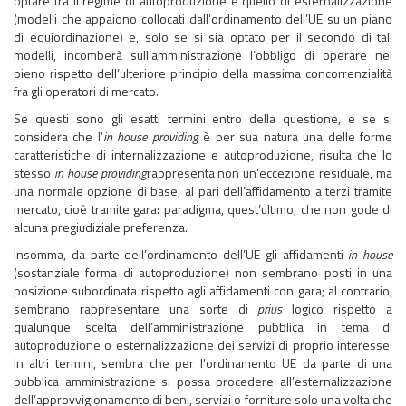
optare fra il regime di autoproduzione e quello di esternalizzazione
(modelli che appaiono collocati dall’ordinamento dell’UE su un piano
di equiordinazione) e, solo se si sia optato per il secondo di tali
modelli, incomberà sull’amministrazione l’obbligo di operare nel
pieno rispetto dell’ulteriore principio della massima concorrenzialità
fra gli operatori di mercato.
Se questi sono gli esatti termini entro della questione, e se si
considera che l’
in house providing
è per sua natura una delle forme
caratteristiche di internalizzazione e autoproduzione, risulta che lo
stesso
in house providing
rappresenta non un’eccezione residuale, ma
una normale opzione di base, al pari dell’affidamento a terzi tramite
mercato, cioè tramite gara: paradigma, quest’ultimo, che non gode di
alcuna pregiudiziale preferenza.
Insomma, da parte dell’ordinamento dell’UE gli affidamenti
in house
(sostanziale forma di autoproduzione) non sembrano posti in una
posizione subordinata rispetto agli affidamenti con gara; al contrario,
sembrano rappresentare una sorte di
prius
logico rispetto a
qualunque scelta dell’amministrazione pubblica in tema di
autoproduzione o esternalizzazione dei servizi di proprio interesse.
In altri termini, sembra che per l’ordinamento UE da parte di una
pubblica amministrazione si possa procedere all’esternalizzazione
dell’approvvigionamento di beni, servizi o forniture solo una volta che