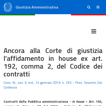
Giustizia Amministrativa
ricerca
menu
Consiglio di Stato
Tribunali Amministrativi Regionali
Ancora alla Corte di giustizia
l’affidamento in house ex art.
192, comma 2, del Codice dei
contratti
Cons. St., sez. V, ord., 14 gennaio 2019, n. 293 – Pres. Severini, Est.
Contessa
Contratti della Pubblica amministrazione -
In house
– Art. 192,