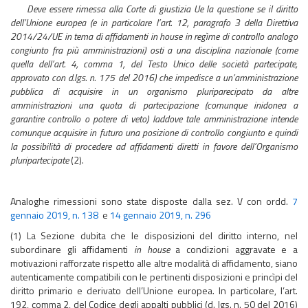
Deve essere rimessa alla Corte di giustizia Ue la questione
se il diritto
dell’Unione europea (e in particolare l’art. 12, paragrafo 3 della Direttiva
2014/24/UE in tema di affidamenti in house in regìme di controllo analogo
congiunto fra più amministrazioni) osti a una disciplina nazionale (come
quella dell’art. 4, comma 1, del Testo Unico delle società partecipate,
approvato con d.lgs. n. 175 del 2016) che impedisce a un’amministrazione
pubblica di acquisire in un organismo pluriparecipato da altre
amministrazioni una quota di partecipazione (comunque inidonea a
garantire controllo o potere di veto) laddove tale amministrazione intende
comunque acquisire in futuro una posizione di controllo congiunto e quindi
la possibilità di procedere ad affidamenti diretti in favore dell’Organismo
pluripartecipate
(2).
Analoghe rimessioni sono state disposte dalla sez. V con ordd.
7
gennaio 2019, n. 138
e
14 gennaio 2019, n. 296
(1) La Sezione dubita che le disposizioni del diritto interno, nel
subordinare gli affidamenti
in house
a condizioni aggravate e a
motivazioni rafforzate rispetto alle altre modalità di affidamento, siano
autenticamente compatibili con le pertinenti disposizioni e princìpi del
diritto primario e derivato dell’Unione europea. In particolare, l’art.
192, comma 2, del Codice degli appalti pubblici (d. lgs. n. 50 del 2016)