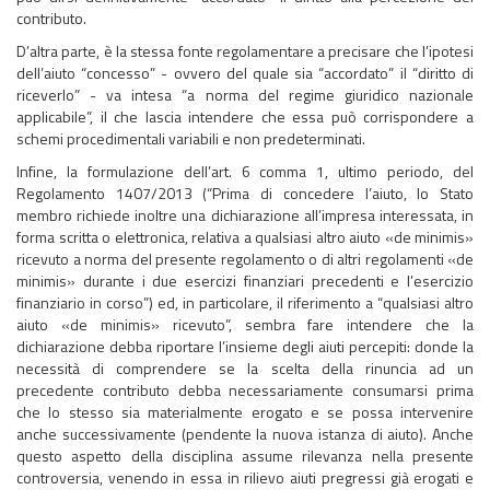
contributo.
D’altra parte, è la stessa fonte regolamentare a precisare che l’ipotesi
dell’aiuto “concesso” - ovvero del quale sia “accordato” il “diritto di
riceverlo” - va intesa “a norma del regime giuridico nazionale
applicabile”, il che lascia intendere che essa può corrispondere a
schemi procedimentali variabili e non predeterminati.
Infine, la formulazione dell’art. 6 comma 1, ultimo periodo, del
Regolamento 1407/2013 (“Prima di concedere l’aiuto, lo Stato
membro richiede inoltre una dichiarazione all’impresa interessata, in
forma scritta o elettronica, relativa a qualsiasi altro aiuto «de minimis»
ricevuto a norma del presente regolamento o di altri regolamenti «de
minimis» durante i due esercizi finanziari precedenti e l’esercizio
finanziario in corso”) ed, in particolare, il riferimento a “qualsiasi altro
aiuto «de minimis» ricevuto”, sembra fare intendere che la
dichiarazione debba riportare l’insieme degli aiuti percepiti: donde la
necessità di comprendere se la scelta della rinuncia ad un
precedente contributo debba necessariamente consumarsi prima
che lo stesso sia materialmente erogato e se possa intervenire
anche successivamente (pendente la nuova istanza di aiuto). Anche
questo aspetto della disciplina assume rilevanza nella presente
controversia, venendo in essa in rilievo aiuti pregressi già erogati e