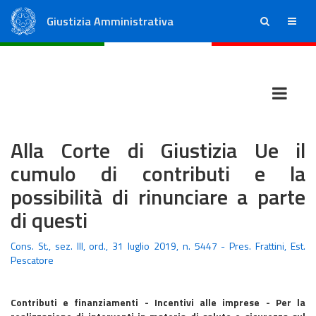
Giustizia Amministrativa
ricerca
menu
Consiglio di Stato
Tribunali Amministrativi Regionali
Alla Corte di Giustizia Ue il
cumulo di contributi e la
possibilità di rinunciare a parte
di questi
Cons. St., sez. III, ord., 31 luglio 2019, n. 5447 - Pres. Frattini, Est.
Pescatore
Contributi e finanziamenti - Incentivi alle imprese - Per la