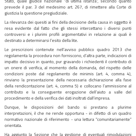
Stato, quale giudice nazionale “di ultima istanza”, secondo quanto
prevede il par. 3 del medesimo art. 267, di rimettere alla Corte di
giustizia la questione pregiudiziale.
La rilevanza dei quesiti ai fini della decisione della causa in oggetto è
resa evidente dal fatto che gli stessi intercettano i diversi punti
controversi e i plurimi profili argomentativi in relazione ai quali è
destinato a determinarsi l’esito della lite.
Le prescrizioni contenute nell’avviso pubblico quadro 2013 che
regolamenta la procedura non forniscono, d’altra parte, indicazioni di
impatto decisivo in quanto, pur gravando i richiedenti il contributo di
un onere di verifica, al momento della domanda, del rispetto delle
condizioni poste dal regolamento de minimis (art. 4, comma 4),
rinviano la presentazione della necessaria dichiarazione alla fase
della rendicontazione (art. 4, comma 5) e collocano l’ammissione al
contributo e la conseguente erogazione dell’aiuto a valle del
procedimento e della verifica dei dati inoltrati dall’impresa.
Dunque, le disposizioni del bando si prestano a plurime
interpretazioni, il che ne rende opportuna - in difetto di un quadro
normativo nazionale di riferimento - una lettura “comunitariamente”
orientata.
Ha aggiunto la Sezione che la gestione di eventuali rimodulazioni