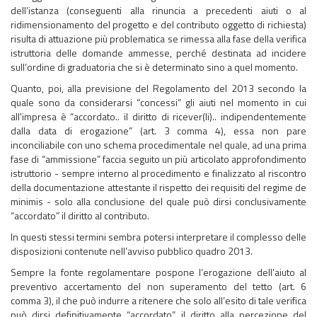
dell’istanza (conseguenti alla rinuncia a precedenti aiuti o al
ridimensionamento del progetto e del contributo oggetto di richiesta)
risulta di attuazione più problematica se rimessa alla fase della verifica
istruttoria delle domande ammesse, perché destinata ad incidere
sull’ordine di graduatoria che si è determinato sino a quel momento.
Quanto, poi, alla previsione del Regolamento del 2013 secondo la
quale sono da considerarsi “concessi” gli aiuti nel momento in cui
all'impresa è “accordato.. il diritto di ricever(li).. indipendentemente
dalla data di erogazione” (art. 3 comma 4), essa non pare
inconciliabile con uno schema procedimentale nel quale, ad una prima
fase di “ammissione” faccia seguito un più articolato approfondimento
istruttorio - sempre interno al procedimento e finalizzato al riscontro
della documentazione attestante il rispetto dei requisiti del regime de
minimis - solo alla conclusione del quale può dirsi conclusivamente
“accordato” il diritto al contributo.
In questi stessi termini sembra potersi interpretare il complesso delle
disposizioni contenute nell’avviso pubblico quadro 2013.
Sempre la fonte regolamentare pospone l’erogazione dell’aiuto al
preventivo accertamento del non superamento del tetto (art. 6
comma 3), il che può indurre a ritenere che solo all’esito di tale verifica
può dirsi definitivamente “accordato” il diritto alla percezione del