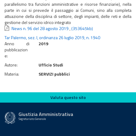
parallelismo tra funzioni amministrative e risorse finanziarie), nella
parte in cui si prevede il passaggio ai Comuni, sino alla completa
attuazione della disciplina di settore, degli impianti, delle reti e della
gestione del servizio idrico integrato
News n. 96 del 28 agosto 2019
,
(353645kb)
Tar Palermo, sez. I, ordinanza 26 luglio 2019, n. 1940
Anno di
2019
pubblicazion
e:
Autore:
Ufficio Studi
Materia:
SERVIZI pubblici
Valuta questo sito
Valuta questo sito
Giustizia Amministrativa
Segretariato Generale